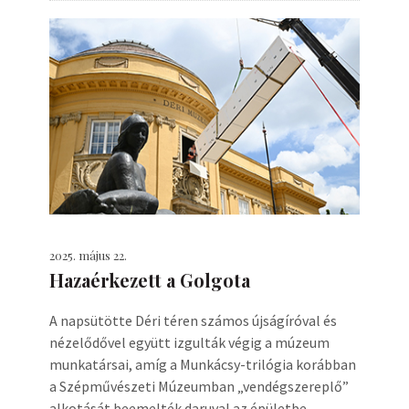
2025. május 22.
Hazaérkezett a Golgota
A napsütötte Déri téren számos újságíróval és
nézelődővel együtt izgulták végig a múzeum
munkatársai, amíg a Munkácsy-trilógia korábban
a Szépművészeti Múzeumban „vendégszereplő”
alkotását beemelték daruval az épületbe.