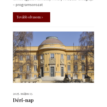
– programsorozat
Tovább olvasom »
2025. május 13.
Déri-nap