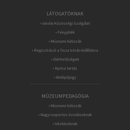
LÁTOGATÓKNAK
• Iskolai Közösségi Szolgálat
• Fényjáték
• Múzeumi hátizsák
• Regisztráció a Tisza István-kiállításra
• Elérhetőségek
• Nyitva tartás
• Belépőjegy
MÚZEUMPEDAGÓGIA
• Múzeumi hátizsák
• Nagycsoportos óvodásoknak
• Iskolásoknak