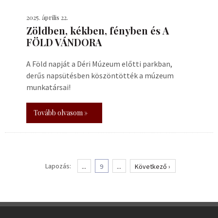
2025. április 22.
Zöldben, kékben, fényben és A
FÖLD VÁNDORA
A Föld napját a Déri Múzeum előtti parkban,
derűs napsütésben köszöntötték a múzeum
munkatársai!
Tovább olvasom »
Lapozás:
...
9
...
Következő ›