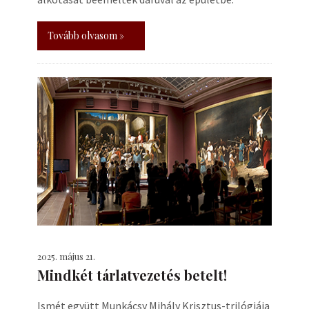
Tovább olvasom »
2025. május 21.
Mindkét tárlatvezetés betelt!
Ismét együtt Munkácsy Mihály Krisztus-trilógiája