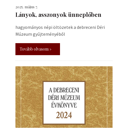
2025. május 7.
Lányok, asszonyok ünneplőben
hagyományos népi öltözetek a debreceni Déri
Múzeum gyűjteményéből
Tovább olvasom »