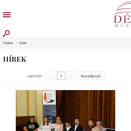
Főoldal
Hírek
HÍREK
Lapozás:
...
9
...
Következő ›