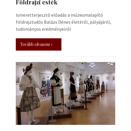
Földrajzi esték
ismeretterjesztő előadás a múzeumalapító
földrajztudós Balázs Dénes életéről, pályájáról,
tudományos eredményeiről
Tovább olvasom »