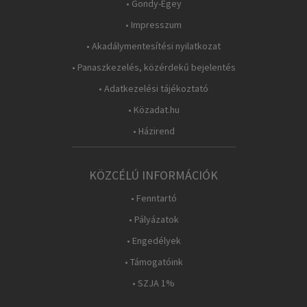
• Gondy-Egey
• Impresszum
• Akadálymentesítési nyilatkozat
• Panaszkezelés, közérdekű bejelentés
• Adatkezelési tájékoztató
• Közadat.hu
• Házirend
KÖZCÉLÚ INFORMÁCIÓK
• Fenntartó
• Pályázatok
• Engedélyek
• Támogatóink
• SZJA 1%