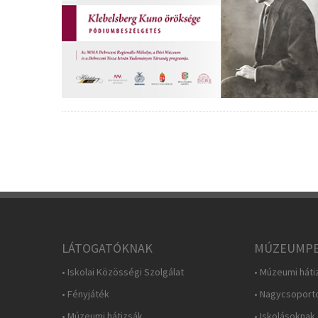
LÁTOGATÓKNAK
MÚZEUMPE
• Iskolai Közösségi Szolgálat
• Múzeumi háti
• Fényjáték
• Nagycsoport
• Múzeumi hátizsák
• Iskolásoknak