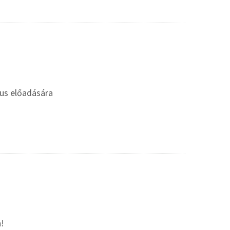
gus előadására
n!