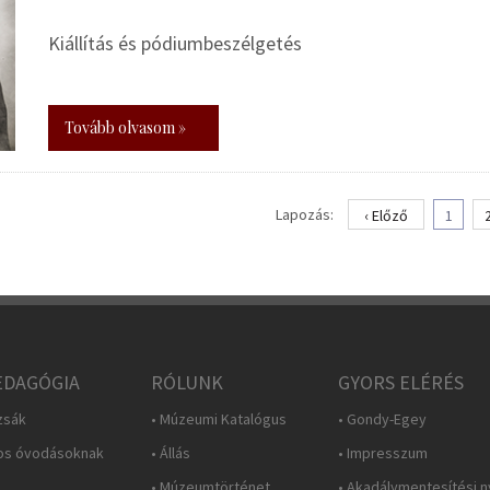
Kiállítás és pódiumbeszélgetés
Tovább olvasom »
Lapozás:
‹ Előző
1
DAGÓGIA
RÓLUNK
GYORS ELÉRÉS
zsák
• Múzeumi Katalógus
• Gondy-Egey
os óvodásoknak
• Állás
• Impresszum
• Múzeumtörténet
• Akadálymentesítési n