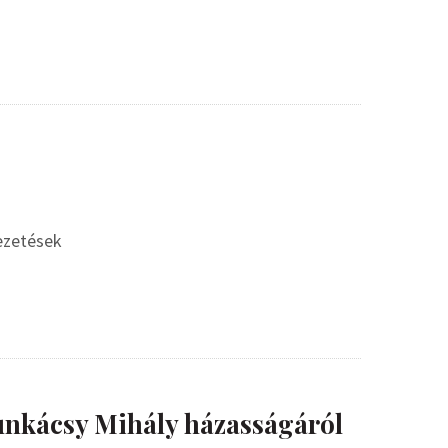
vezetések
nkácsy Mihály házasságáról