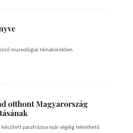
nyve
nböző muzeológiai témakörökben.
ad otthont Magyarország
tásának
készített parafrázisa nyár végéig tekinthető