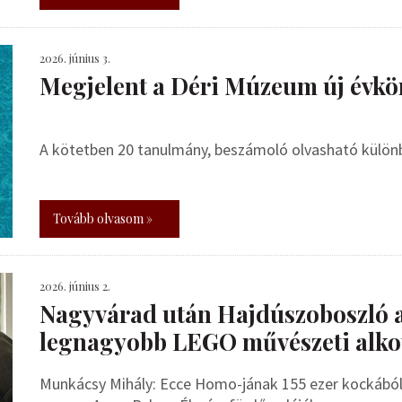
2026. június 3.
Megjelent a Déri Múzeum új évkö
A kötetben 20 tanulmány, beszámoló olvasható külö
Tovább olvasom »
2026. június 2.
Nagyvárad után Hajdúszoboszló 
legnagyobb LEGO művészeti alko
Munkácsy Mihály: Ecce Homo-jának 155 ezer kockából 