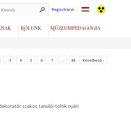
Regisztráció
KNAK
RÓLUNK
MÚZEUMPEDAGÓGIA
2
3
4
5
6
7
...
44
Következő ›
koratőr szakos tanulói töltik nyári