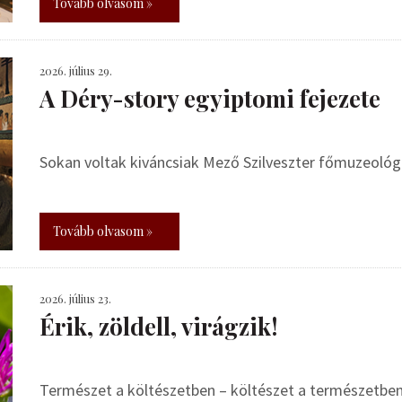
Tovább olvasom »
2026. július 29.
A Déry-story egyiptomi fejezete
Sokan voltak kiváncsiak Mező Szilveszter főmuzeoló
Tovább olvasom »
2026. július 23.
Érik, zöldell, virágzik!
Természet a költészetben – költészet a természetbe