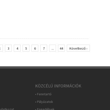
2
3
4
5
6
7
...
44
Következő ›
KÖZCÉLÚ INFORMÁCIÓK
• Fenntartó
• Pályázatok
yilatkozat
• Engedélyek