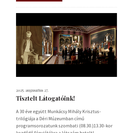
2025. augusztus 27.
Tisztelt Látogatóink!
A 30 éve együtt Munkácsy Mihály Krisztus-
trilógiája a Déri Múzeumban című
programsorozatunk szombati (08.30.)13.30-kor
kezdődő fényjátékra a létszám betelt!