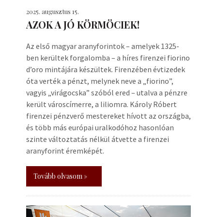
2025. augusztus 15.
AZOK A JÓ KÖRMÖCIEK!
Az első magyar aranyforintok – amelyek 1325-
ben kerültek forgalomba – a híres firenzei fiorino
d’oro mintájára készültek. Firenzében évtizedek
óta verték a pénzt, melynek neve a „fiorino”,
vagyis „virágocska” szóból ered – utalva a pénzre
került városcímerre, a liliomra. Károly Róbert
firenzei pénzverő mestereket hívott az országba,
és több más európai uralkodóhoz hasonlóan
szinte változtatás nélkül átvette a firenzei
aranyforint éremképét.
Tovább olvasom »