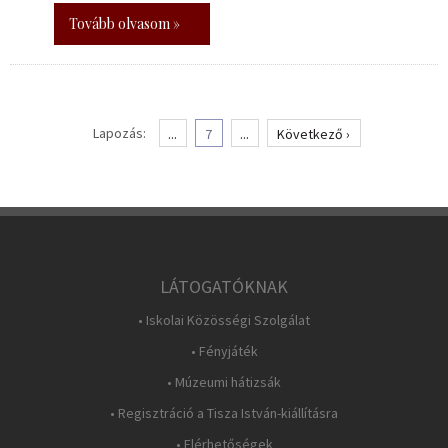
Tovább olvasom »
Lapozás:
...
7
...
Következő ›
LÁTOGATÓKNAK
• Iskolai Közösségi Szolgálat
• Fényjáték
• Múzeumi hátizsák
• Regisztráció a Tisza István-kiállításra
• Elérhetőségek