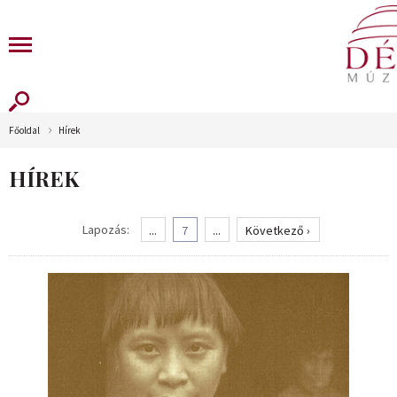
Főoldal
Hírek
HÍREK
Lapozás:
...
7
...
Következő ›