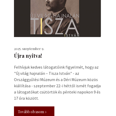
2025. szeptember 9.
Újra nyitva!
Felhívjuk kedves látogatóink figyelmét, hogy az
"Új világ hajnalán – Tisza István" - az
Országgyűlési Múzeum és a Déri Múzeum közös
kiállítása - szeptember 22-i héttől ismét fogadja
a látogatókat csütörtök és pénteki napokon 9 és
17 óra között.
Tovább olvasom »