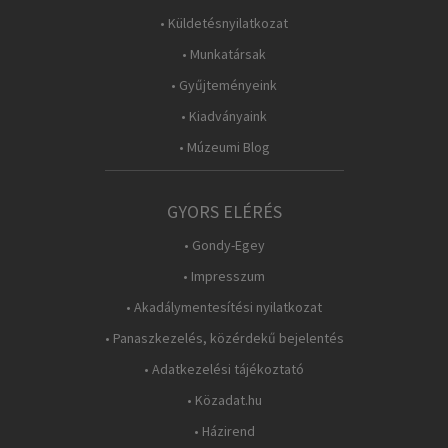
• Küldetésnyilatkozat
• Munkatársak
• Gyűjteményeink
• Kiadványaink
• Múzeumi Blog
GYORS ELÉRÉS
• Gondy-Egey
• Impresszum
• Akadálymentesítési nyilatkozat
• Panaszkezelés, közérdekű bejelentés
• Adatkezelési tájékoztató
• Közadat.hu
• Házirend