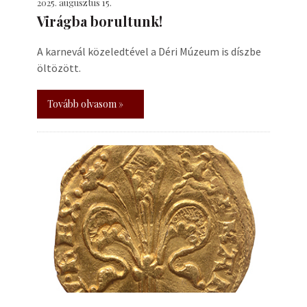
2025. augusztus 15.
Virágba borultunk!
A karnevál közeledtével a Déri Múzeum is díszbe
öltözött.
Tovább olvasom »