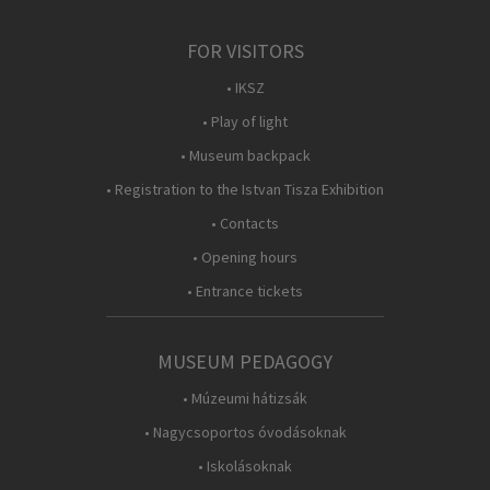
FOR VISITORS
• IKSZ
• Play of light
• Museum backpack
• Registration to the Istvan Tisza Exhibition
• Contacts
• Opening hours
• Entrance tickets
MUSEUM PEDAGOGY
• Múzeumi hátizsák
• Nagycsoportos óvodásoknak
• Iskolásoknak