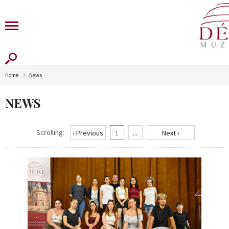
Home
News
NEWS
Scrolling:
‹ Previous
1
...
Next ›