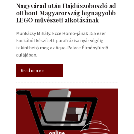
Nagyvárad után Hajdúszoboszló ad
otthont Magyarország legnagyobb
LEGO művészeti alkotásának
Munkácsy Mihály: Ecce Homo-jának 155 ezer
kockából készített parafrázisa nyár végéig
tekinthető meg az Aqua-Palace Élményfürdő
aulájában.
Read more »