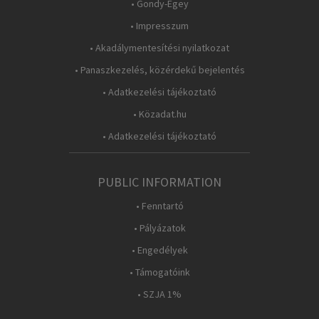
• Gondy-Egey
• Impresszum
• Akadálymentesítési nyilatkozat
• Panaszkezelés, közérdekű bejelentés
• Adatkezelési tájékoztató
• Közadat.hu
• Adatkezelési tájékoztató
PUBLIC INFORMATION
• Fenntartó
• Pályázatok
• Engedélyek
• Támogatóink
• SZJA 1%