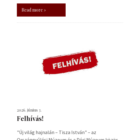
Read more »
2026. június 3.
Felhívás!
"Új világ hajnalán – Tisza István" – az
Országgyűlési Múzeum és a Déri Múzeum közös