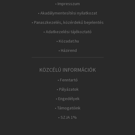
• Impresszum
• Akadálymentesítési nyilatkozat
• Panaszkezelés, közérdekű bejelentés
• Adatkezelési tájékoztató
• Közadat.hu
• Házirend
KÖZCÉLÚ INFORMÁCIÓK
• Fenntartó
• Pályázatok
• Engedélyek
• Támogatóink
• SZJA 1%