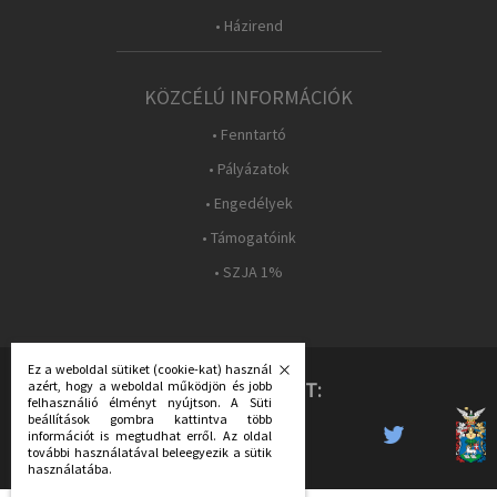
• Házirend
KÖZCÉLÚ INFORMÁCIÓK
• Fenntartó
• Pályázatok
• Engedélyek
• Támogatóink
• SZJA 1%
Ez a weboldal sütiket (cookie-kat) használ
azért, hogy a weboldal működjön és jobb
KÖVESS MINKET:
felhasználió élményt nyújtson. A Süti
beállítások gombra kattintva több
információt is megtudhat erről. Az oldal
további használatával beleegyezik a sütik
használatába.