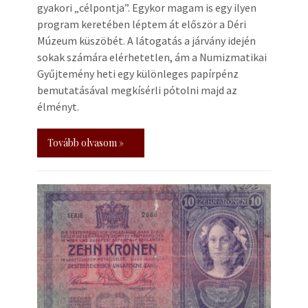
gyakori „célpontja”. Egykor magam is egy ilyen
program keretében léptem át először a Déri
Múzeum küszöbét. A látogatás a járvány idején
sokak számára elérhetetlen, ám a Numizmatikai
Gyűjtemény heti egy különleges papírpénz
bemutatásával megkísérli pótolni majd az
élményt.
Tovább olvasom »