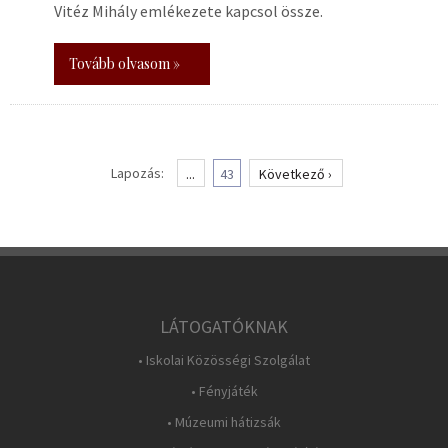
Vitéz Mihály emlékezete kapcsol össze.
Tovább olvasom »
Lapozás:
...
43
Következő ›
LÁTOGATÓKNAK
• Iskolai Közösségi Szolgálat
• Fényjáték
• Múzeumi hátizsák