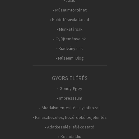
• Állás
• Múzeumtörténet
• Küldetésnyilatkozat
• Munkatársak
• Gyűjteményeink
• Kiadványaink
• Múzeumi Blog
GYORS ELÉRÉS
• Gondy-Egey
• Impresszum
• Akadálymentesítési nyilatkozat
• Panaszkezelés, közérdekű bejelentés
• Adatkezelési tájékoztató
• Közadat.hu