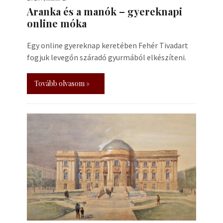
Aranka és a manók – gyereknapi
online móka
Egy online gyereknap keretében Fehér Tivadart
fogjuk levegőn száradó gyurmából elkészíteni.
Tovább olvasom »