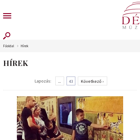
Főoldal
Hírek
HÍREK
Lapozás:
...
43
Következő ›