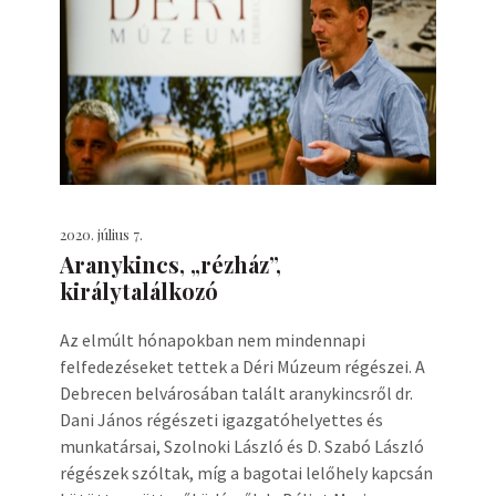
2020. július 7.
Aranykincs, „rézház”,
királytalálkozó
Az elmúlt hónapokban nem mindennapi
felfedezéseket tettek a Déri Múzeum régészei. A
Debrecen belvárosában talált aranykincsről dr.
Dani János régészeti igazgatóhelyettes és
munkatársai, Szolnoki László és D. Szabó László
régészek szóltak, míg a bagotai lelőhely kapcsán