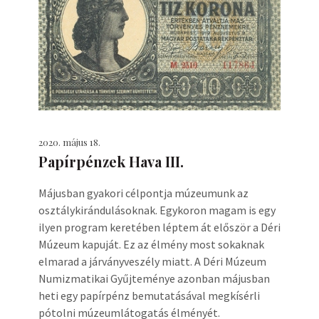
2020. május 18.
Papírpénzek Hava III.
Májusban gyakori célpontja múzeumunk az
osztálykirándulásoknak. Egykoron magam is egy
ilyen program keretében léptem át először a Déri
Múzeum kapuját. Ez az élmény most sokaknak
elmarad a járványveszély miatt. A Déri Múzeum
Numizmatikai Gyűjteménye azonban májusban
heti egy papírpénz bemutatásával megkísérli
pótolni múzeumlátogatás élményét.