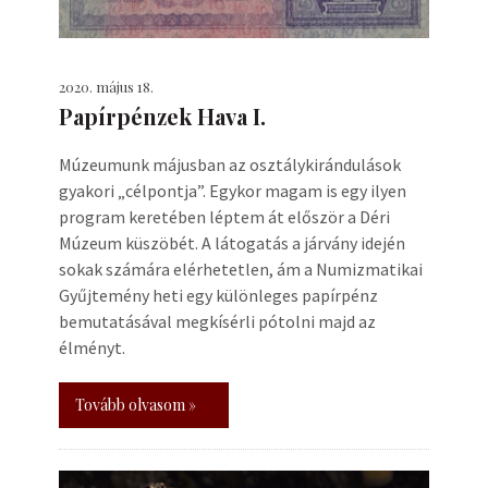
2020. május 18.
Papírpénzek Hava I.
Múzeumunk májusban az osztálykirándulások
gyakori „célpontja”. Egykor magam is egy ilyen
program keretében léptem át először a Déri
Múzeum küszöbét. A látogatás a járvány idején
sokak számára elérhetetlen, ám a Numizmatikai
Gyűjtemény heti egy különleges papírpénz
bemutatásával megkísérli pótolni majd az
élményt.
Tovább olvasom »