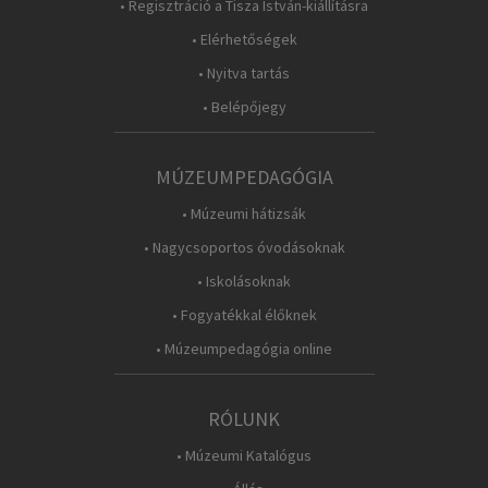
• Regisztráció a Tisza István-kiállításra
• Elérhetőségek
• Nyitva tartás
• Belépőjegy
MÚZEUMPEDAGÓGIA
• Múzeumi hátizsák
• Nagycsoportos óvodásoknak
• Iskolásoknak
• Fogyatékkal élőknek
• Múzeumpedagógia online
RÓLUNK
• Múzeumi Katalógus