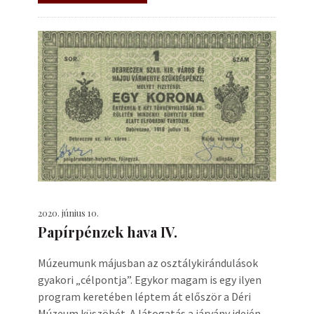
2020. június 10.
Papírpénzek hava IV.
Múzeumunk májusban az osztálykirándulások
gyakori „célpontja”. Egykor magam is egy ilyen
program keretében léptem át először a Déri
Múzeum küszöbét. A látogatás a járvány idején