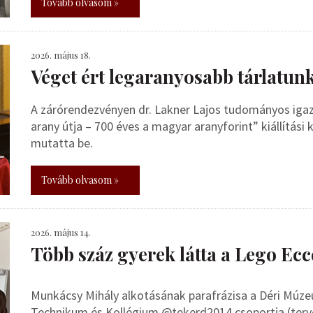
Tovább olvasom »
2026. május 18.
Véget ért legaranyosabb tárlatun
A zárórendezvényen dr. Lakner Lajos tudományos iga
arany útja – 700 éves a magyar aranyforint” kiállítás
mutatta be.
Tovább olvasom »
2026. május 14.
Több száz gyerek látta a Lego E
Munkácsy Mihály alkotásának parafrázisa a Déri Múze
Technikum és Kollégium @tekerd2014 csoportja (terve