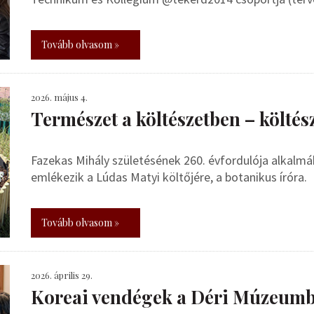
Tovább olvasom »
2026. május 4.
Természet a költészetben – költés
Fazekas Mihály születésének 260. évfordulója alkal
emlékezik a Lúdas Matyi költőjére, a botanikus íróra.
Tovább olvasom »
2026. április 29.
Koreai vendégek a Déri Múzeum