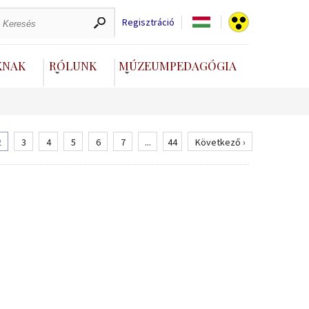
Regisztráció
KNAK
RÓLUNK
MÚZEUMPEDAGÓGIA
2
3
4
5
6
7
...
44
Következő ›