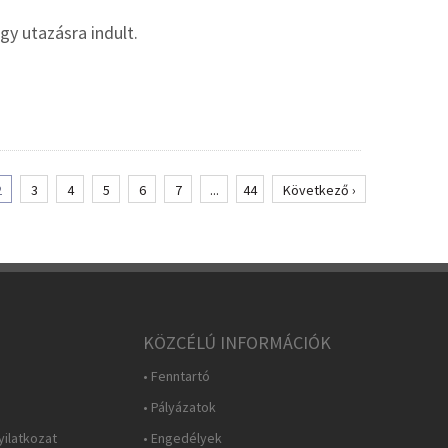
y utazásra indult.
2
3
4
5
6
7
...
44
Következő ›
KÖZCÉLÚ INFORMÁCIÓK
• Fenntartó
• Pályázatok
yilatkozat
• Engedélyek