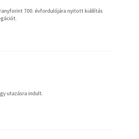
nyforint 700. évfordulójára nyitott kiállítás
gációt.
y utazásra indult.