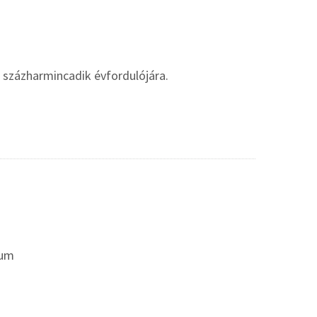
százharmincadik évfordulójára.
eum