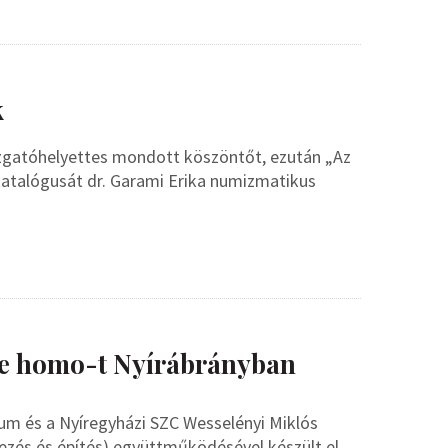
k
zgatóhelyettes mondott köszöntőt, ezután „Az
i katalógusát dr. Garami Erika numizmatikus
cce homo-t Nyírábrányban
um és a Nyíregyházi SZC Wesselényi Miklós
zés és építés) együttműködésével készült el.