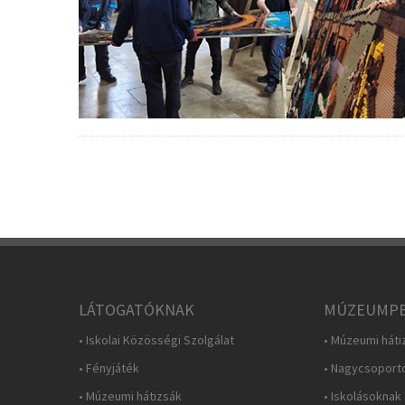
LÁTOGATÓKNAK
MÚZEUMPE
• Iskolai Közösségi Szolgálat
• Múzeumi háti
• Fényjáték
• Nagycsoport
• Múzeumi hátizsák
• Iskolásoknak