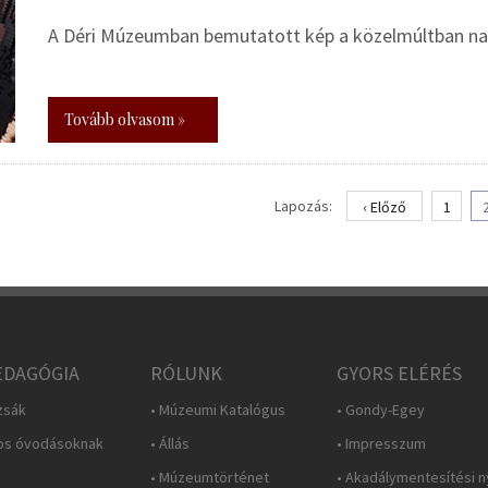
A Déri Múzeumban bemutatott kép a közelmúltban nag
Tovább olvasom »
Lapozás:
‹ Előző
1
DAGÓGIA
RÓLUNK
GYORS ELÉRÉS
zsák
• Múzeumi Katalógus
• Gondy-Egey
os óvodásoknak
• Állás
• Impresszum
• Múzeumtörténet
• Akadálymentesítési n