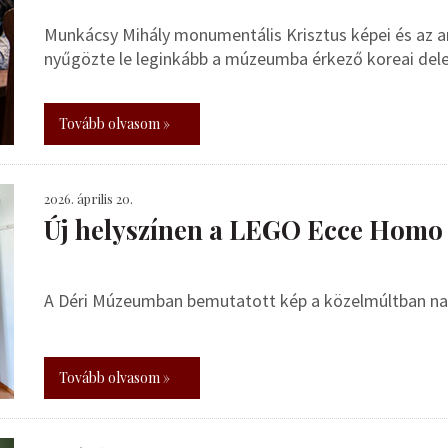
Munkácsy Mihály monumentális Krisztus képei és az ara
nyűgözte le leginkább a múzeumba érkező koreai dele
Tovább olvasom »
2026. április 20.
Új helyszínen a LEGO Ecce Homo
A Déri Múzeumban bemutatott kép a közelmúltban nag
Tovább olvasom »