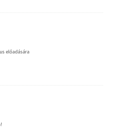
gus előadására
n!