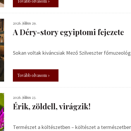
Tovább olvasom »
2026. július 29.
A Déry-story egyiptomi fejezete
Sokan voltak kiváncsiak Mező Szilveszter főmuzeoló
Tovább olvasom »
2026. július 23.
Érik, zöldell, virágzik!
Természet a költészetben – költészet a természetbe