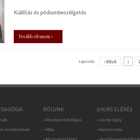
Kiállítás és pódiumbeszélgetés
Tovább olvasom »
Lapozás:
‹ Előző
1
DAGÓGIA
RÓLUNK
GYORS ELÉRÉS
zsák
• Múzeumi Katalógus
• Gondy-Egey
os óvodásoknak
• Állás
• Impresszum
• Múzeumtörténet
• Akadálymentesítési n