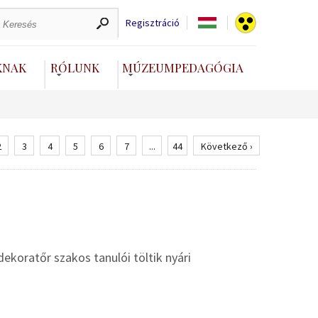
Regisztráció
KNAK
RÓLUNK
MÚZEUMPEDAGÓGIA
2
3
4
5
6
7
...
44
Következő ›
koratőr szakos tanulói töltik nyári