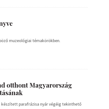
nyve
nböző muzeológiai témakörökben.
ad otthont Magyarország
tásának
készített parafrázisa nyár végéig tekinthető