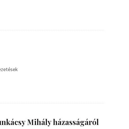
vezetések
nkácsy Mihály házasságáról