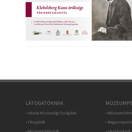
LÁTOGATÓKNAK
MÚZEUMPE
• Iskolai Közösségi Szolgálat
• Múzeumi háti
• Fényjáték
• Nagycsoport
• Múzeumi hátizsák
• Iskolásoknak