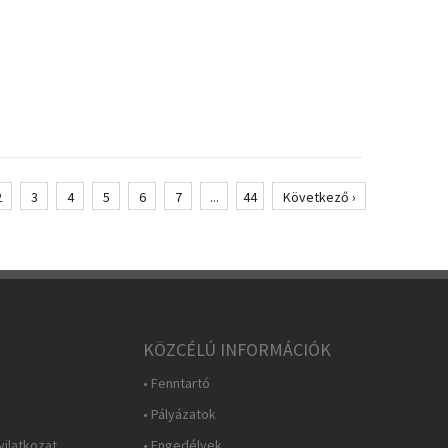
2
3
4
5
6
7
...
44
Következő ›
KÖZCÉLÚ INFORMÁCIÓK
• Fenntartó
• Pályázatok
yilatkozat
• Engedélyek