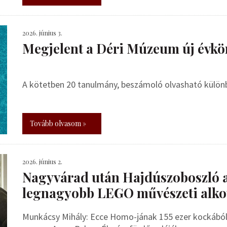
2026. június 3.
Megjelent a Déri Múzeum új évkö
A kötetben 20 tanulmány, beszámoló olvasható külö
Tovább olvasom »
2026. június 2.
Nagyvárad után Hajdúszoboszló 
legnagyobb LEGO művészeti alko
Munkácsy Mihály: Ecce Homo-jának 155 ezer kockából 