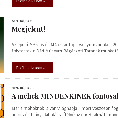
Tovább olvasom »
2021. május 21.
Megjelent!
Az épülő M35-ös és M4-es autópálya nyomvonalain 201
folytattak a Déri Múzeum Régészeti Tárának munkatá
Tovább olvasom »
2021. május 20.
A méhek MINDENKINEK fontosa
Már a méheknek is van világnapja – mert vészesen fo
beporzók hiánya kihalásra ítélné az epret, almát, man