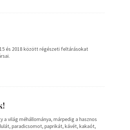
5 és 2018 között régészeti feltárásokat
rsai.
k!
gy a világ méhállománya, márpedig a hasznos
dulát, paradicsomot, paprikát, kávét, kakaót,