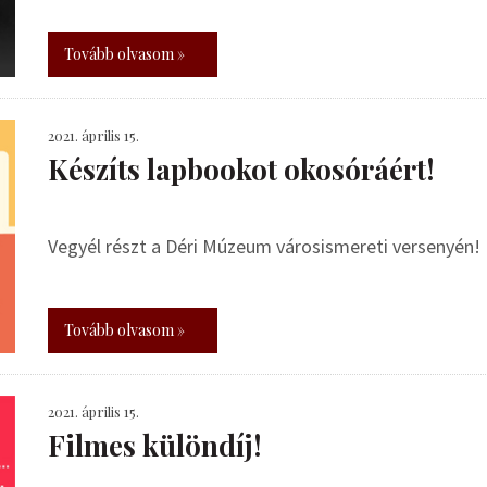
Tovább olvasom »
2021. április 15.
Készíts lapbookot okosóráért!
Vegyél részt a Déri Múzeum városismereti versenyén!
Tovább olvasom »
2021. április 15.
Filmes különdíj!