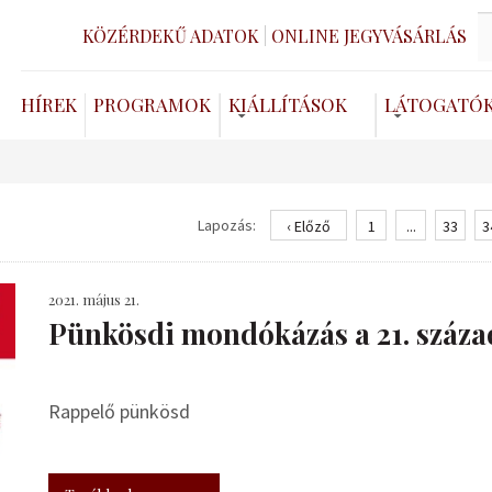
KÖZÉRDEKŰ ADATOK
ONLINE JEGYVÁSÁRLÁS
HÍREK
PROGRAMOK
KIÁLLÍTÁSOK
LÁTOGATÓ
Lapozás:
‹ Előző
1
...
33
3
2021. május 21.
Pünkösdi mondókázás a 21. száz
Rappelő pünkösd