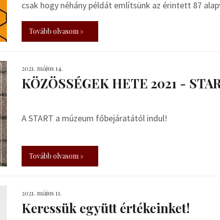
csak hogy néhány példát említsünk az érintett 87 ala
Tovább olvasom »
2021. május 14.
KÖZÖSSÉGEK HETE 2021 - STAR
A START a múzeum főbejáratától indul!
Tovább olvasom »
2021. május 11.
Keressük együtt értékeinket!