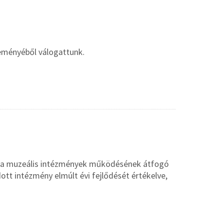
eményéből válogattunk.
és a muzeális intézmények működésének átfogó
dott intézmény elmúlt évi fejlődését értékelve,