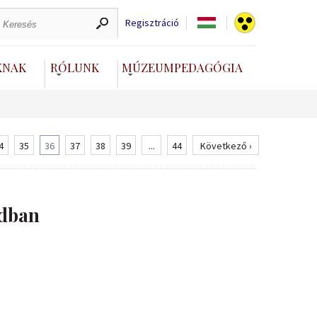
Regisztráció
KNAK
RÓLUNK
MÚZEUMPEDAGÓGIA
4
35
36
37
38
39
...
44
Következő ›
adban