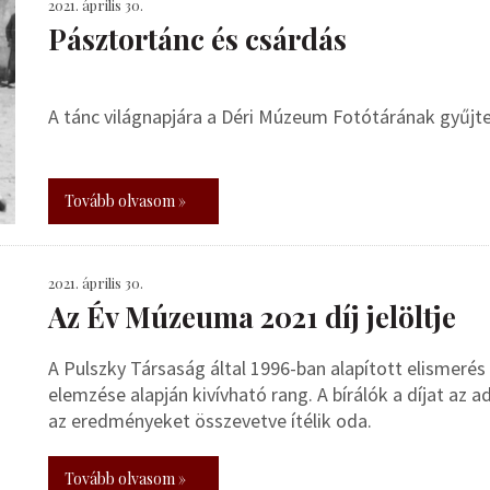
2021. április 30.
Pásztortánc és csárdás
A tánc világnapjára a Déri Múzeum Fotótárának gyűjt
Tovább olvasom »
2021. április 30.
Az Év Múzeuma 2021 díj jelöltje
A Pulszky Társaság által 1996-ban alapított elismer
elemzése alapján kivívható rang. A bírálók a díjat az a
az eredményeket összevetve ítélik oda.
Tovább olvasom »