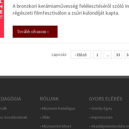
A bronzkori kerámiaművesség felélesztéséről szóló In
régészeti filmfesztiválon a zsűri különdíját kapta.
Tovább olvasom »
Lapozás:
‹ Előző
1
...
33
3
DAGÓGIA
RÓLUNK
GYORS ELÉRÉS
zsák
• Múzeumi Katalógus
• Gondy-Egey
os óvodásoknak
• Állás
• Impresszum
• Múzeumtörténet
• Akadálymentesítési n