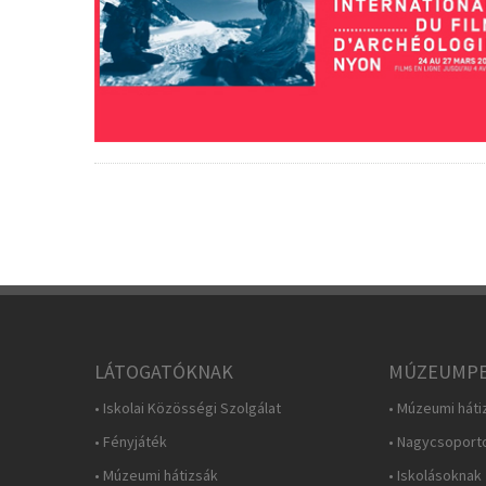
LÁTOGATÓKNAK
MÚZEUMPE
• Iskolai Közösségi Szolgálat
• Múzeumi háti
• Fényjáték
• Nagycsoport
• Múzeumi hátizsák
• Iskolásoknak