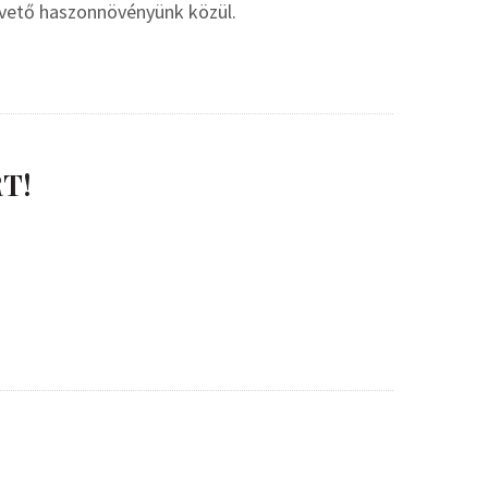
pvető haszonnövényünk közül.
T!