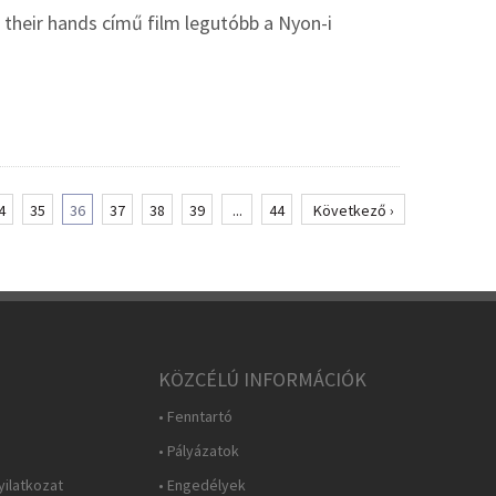
 their hands című film legutóbb a Nyon-i
4
35
36
37
38
39
...
44
Következő ›
KÖZCÉLÚ INFORMÁCIÓK
• Fenntartó
• Pályázatok
yilatkozat
• Engedélyek