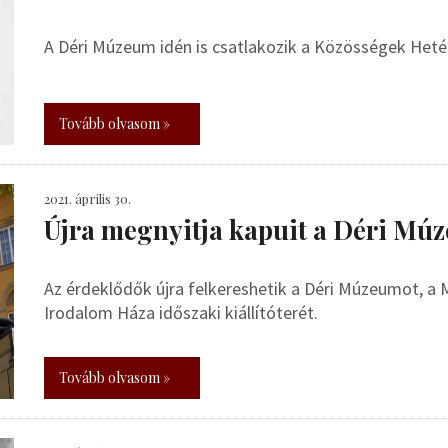
A Déri Múzeum idén is csatlakozik a Közösségek Het
Tovább olvasom »
2021. április 30.
Újra megnyitja kapuit a Déri Mú
Az érdeklődők újra felkereshetik a Déri Múzeumot, a 
Irodalom Háza időszaki kiállítóterét.
Tovább olvasom »