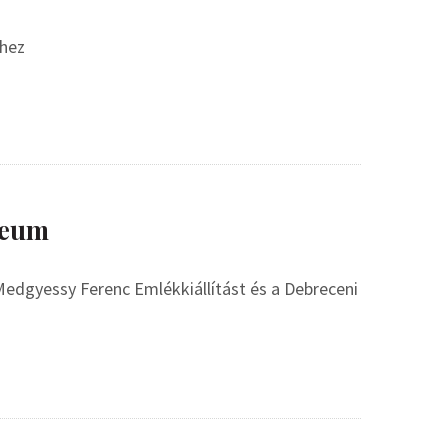
éhez
zeum
Medgyessy Ferenc Emlékkiállítást és a Debreceni