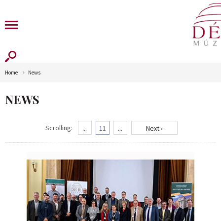
Home
News
NEWS
Scrolling:
...
11
...
Next ›