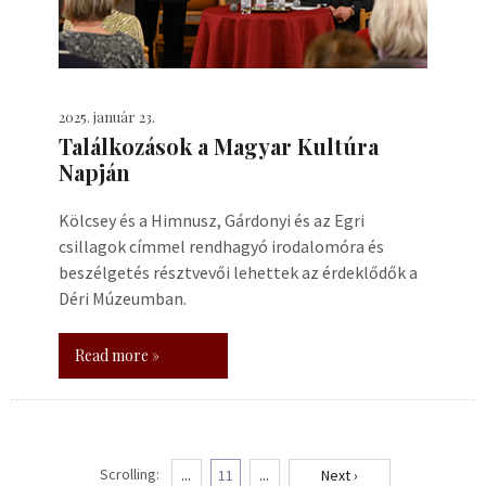
2025. január 23.
Találkozások a Magyar Kultúra
Napján
Kölcsey és a Himnusz, Gárdonyi és az Egri
csillagok címmel rendhagyó irodalomóra és
beszélgetés résztvevői lehettek az érdeklődők a
Déri Múzeumban.
Read more »
Scrolling:
...
11
...
Next ›