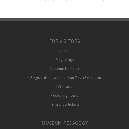
FOR VISITORS
• IKSZ
• Play of light
• Museum backpack
• Registration to the Istvan Tisza Exhibition
• Contacts
• Opening hours
• Entrance tickets
MUSEUM PEDAGOGY