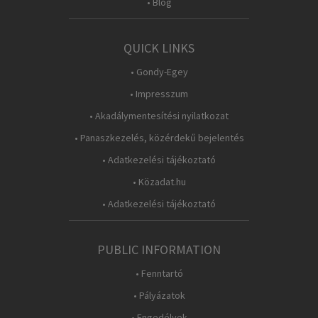
• Blog
QUICK LINKS
• Gondy-Egey
• Impresszum
• Akadálymentesítési nyilatkozat
• Panaszkezelés, közérdekű bejelentés
• Adatkezelési tájékoztató
• Közadat.hu
• Adatkezelési tájékoztató
PUBLIC INFORMATION
• Fenntartó
• Pályázatok
• Engedélyek