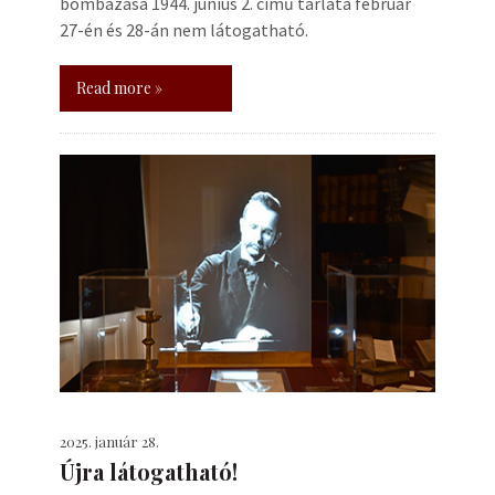
bombázása 1944. június 2. című tárlata február
27-én és 28-án nem látogatható.
Read more »
2025. január 28.
Újra látogatható!