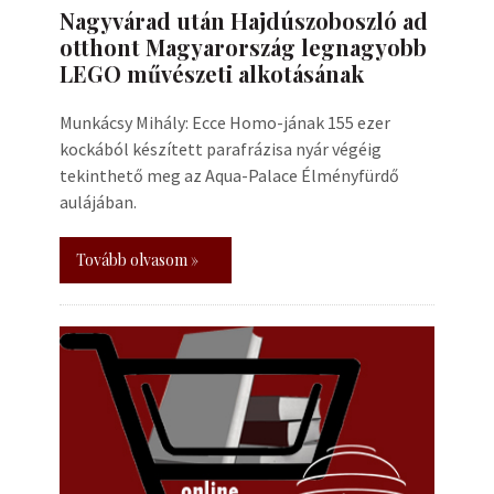
Nagyvárad után Hajdúszoboszló ad
otthont Magyarország legnagyobb
LEGO művészeti alkotásának
Munkácsy Mihály: Ecce Homo-jának 155 ezer
kockából készített parafrázisa nyár végéig
tekinthető meg az Aqua-Palace Élményfürdő
aulájában.
Tovább olvasom »