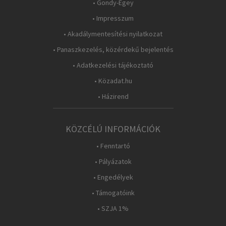
• Gondy-Egey
• Impresszum
• Akadálymentesítési nyilatkozat
• Panaszkezelés, közérdekű bejelentés
• Adatkezelési tájékoztató
• Közadat.hu
• Házirend
KÖZCÉLÚ INFORMÁCIÓK
• Fenntartó
• Pályázatok
• Engedélyek
• Támogatóink
• SZJA 1%