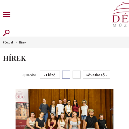
Főoldal
Hírek
HÍREK
Lapozás:
‹ Előző
1
...
Következő ›