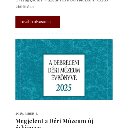
kiállítása
Tovább olvasom »
2026. június 3.
Megjelent a Déri Múzeum új
évkönyve