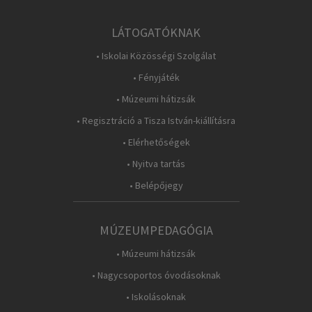
LÁTOGATÓKNAK
• Iskolai Közösségi Szolgálat
• Fényjáték
• Múzeumi hátizsák
• Regisztráció a Tisza István-kiállításra
• Elérhetőségek
• Nyitva tartás
• Belépőjegy
MÚZEUMPEDAGÓGIA
• Múzeumi hátizsák
• Nagycsoportos óvodásoknak
• Iskolásoknak