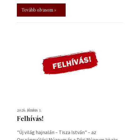
Tovább olvasom »
2026. június 3.
Felhívás!
"Új világ hajnalán – Tisza István" – az
Országgyűlési Múzeum és a Déri Múzeum közös