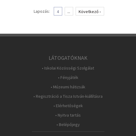
Lapozás:
4
...
Következő ›
LÁTOGATÓKNAK
• Iskolai Közösségi Szolgálat
• Fényjáték
• Múzeumi hátizsák
• Regisztráció a Tisza István-kiállításra
• Elérhetőségek
• Nyitva tartás
• Belépőjegy