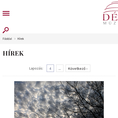
Főoldal
Hírek
HÍREK
Lapozás:
4
...
Következő ›