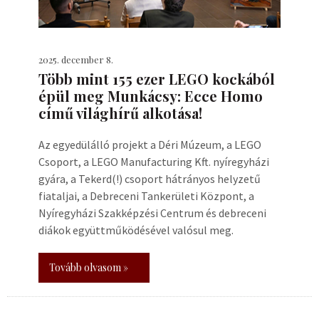
2025. december 8.
Több mint 155 ezer LEGO kockából
épül meg Munkácsy: Ecce Homo
című világhírű alkotása!
Az egyedülálló projekt a Déri Múzeum, a LEGO
Csoport, a LEGO Manufacturing Kft. nyíregyházi
gyára, a Tekerd(!) csoport hátrányos helyzetű
fiataljai, a Debreceni Tankerületi Központ, a
Nyíregyházi Szakképzési Centrum és debreceni
diákok együttműködésével valósul meg.
Tovább olvasom »