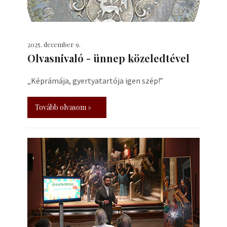
2025. december 9.
Olvasnivaló - ünnep közeledtével
„Képrámája, gyertyatartója igen szép!”
Tovább olvasom »