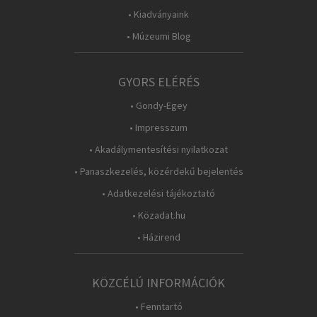
• Kiadványaink
• Múzeumi Blog
GYORS ELÉRÉS
• Gondy-Egey
• Impresszum
• Akadálymentesítési nyilatkozat
• Panaszkezelés, közérdekű bejelentés
• Adatkezelési tájékoztató
• Közadat.hu
• Házirend
KÖZCÉLÚ INFORMÁCIÓK
• Fenntartó