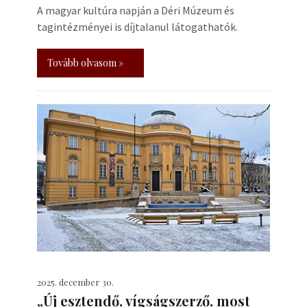
A magyar kultúra napján a Déri Múzeum és
tagintézményei is díjtalanul látogathatók.
Tovább olvasom »
2025. december 30.
„Új esztendő, vígságszerző, most