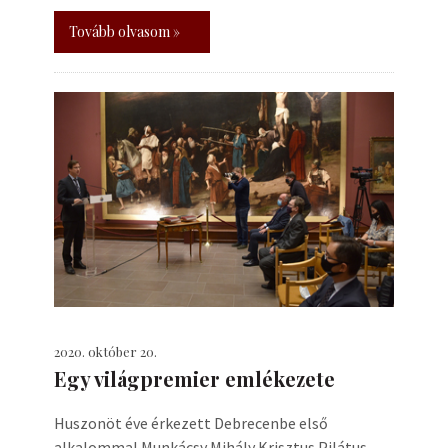
Tovább olvasom »
2020. október 20.
Egy világpremier emlékezete
Huszonöt éve érkezett Debrecenbe első
alkalommal Munkácsy Mihály Krisztus Pilátus