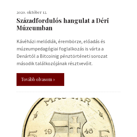
2020. október 12.
Századfordulós hangulat a Déri
Múzeumban
Kávéházi melódiák, érembörze, előadás és
múzeumpedagógiai foglalkozás is várta a
Denártól a Bitcoinig pénztörténeti sorozat
második találkozójának résztvevőit.
Tovább olvasom »