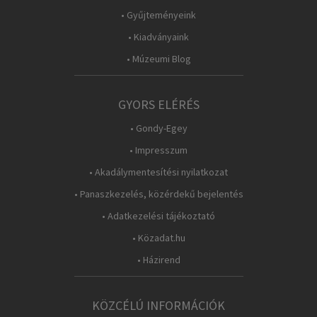
• Gyűjteményeink
• Kiadványaink
• Múzeumi Blog
GYORS ELÉRÉS
• Gondy-Egey
• Impresszum
• Akadálymentesítési nyilatkozat
• Panaszkezelés, közérdekű bejelentés
• Adatkezelési tájékoztató
• Közadat.hu
• Házirend
KÖZCÉLÚ INFORMÁCIÓK