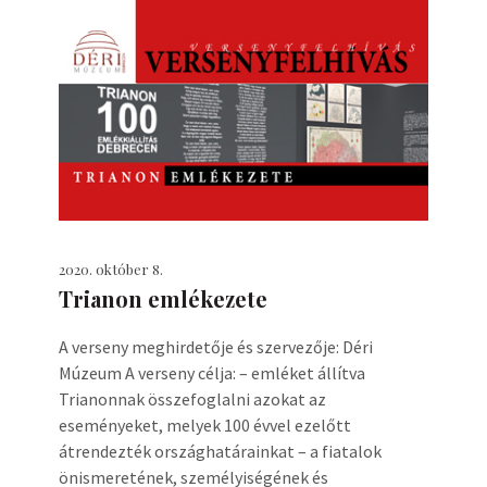
2020. október 8.
Trianon emlékezete
A verseny meghirdetője és szervezője: Déri
Múzeum A verseny célja: – emléket állítva
Trianonnak összefoglalni azokat az
eseményeket, melyek 100 évvel ezelőtt
átrendezték országhatárainkat – a fiatalok
önismeretének, személyiségének és