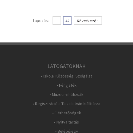
Lapozás:
...
42
Következő ›
LÁTOGATÓKNAK
• Iskolai Közösségi Szolgálat
• Fényjáték
• Múzeumi hátizsák
• Regisztráció a Tisza István-kiállításra
• Elérhetőségek
• Nyitva tartás
• Belépőjegy