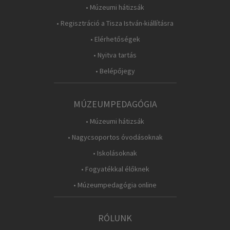
• Múzeumi hátizsák
• Regisztráció a Tisza István-kiállításra
• Elérhetőségek
• Nyitva tartás
• Belépőjegy
MÚZEUMPEDAGÓGIA
• Múzeumi hátizsák
• Nagycsoportos óvodásoknak
• Iskolásoknak
• Fogyatékkal élőknek
• Múzeumpedagógia online
RÓLUNK