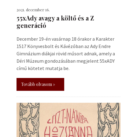
2021. december 16.
55xAdy avagy a költő és a Z
generáció
December 19-én vasárnap 18 órakor a Karakter
1517 Könyvesbolt és Kávézóban az Ady Endre
Gimnázium diákjai rövid műsort adnak, amely a
Déri Múzeum gondozásában megjelent 55xADY
című kötetet mutatja be.
Tovább olvasom »