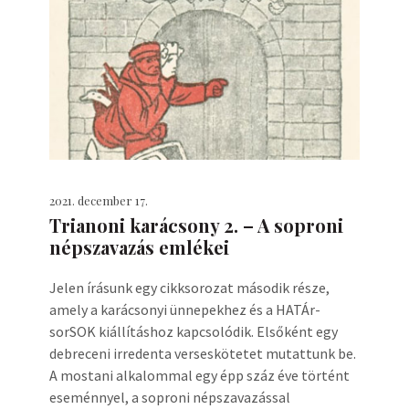
2021. december 17.
Trianoni karácsony 2. – A soproni
népszavazás emlékei
Jelen írásunk egy cikksorozat második része,
amely a karácsonyi ünnepekhez és a HATÁr-
sorSOK kiállításhoz kapcsolódik. Elsőként egy
debreceni irredenta verseskötetet mutattunk be.
A mostani alkalommal egy épp száz éve történt
eseménnyel, a soproni népszavazással