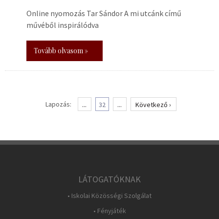
Online nyomozás Tar Sándor A mi utcánk című
művéből inspirálódva
Tovább olvasom »
Lapozás:
...
32
...
Következő ›
LÁTOGATÓKNAK
• Iskolai Közösségi Szolgálat
• Fényjáték