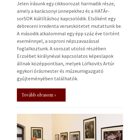
Jelen írásunk egy cikksorozat harmadik része,
amely a karácsonyi ünnepekhez és a HATÁr-
sorSOK kiállításhoz kapcsolódik. Elsőként egy
debreceni irredenta verseskötetet mutattunk be.
A második alkalommal egy épp száz éve történt
eseménnyel, a soproni népszavazással
foglalkoztunk. A sorozat utolsó részében
Erzsébet királynéval kapcsolatos képeslapok
állnak középpontban, melyek Löfkovits Artúr
egykori órásmester és múzeumigazgató
gyűjteményében találhatók.
Tovább olvasom »