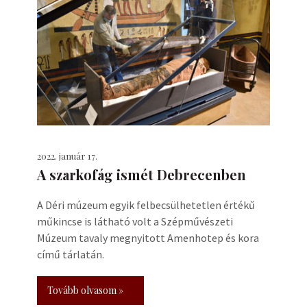
2022. január 17.
A szarkofág ismét Debrecenben
A Déri múzeum egyik felbecsülhetetlen értékű
műkincse is látható volt a Szépművészeti
Múzeum tavaly megnyitott Amenhotep és kora
című tárlatán.
Tovább olvasom »