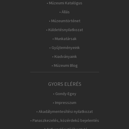
• Múzeumi Katalógus
• Állás
• Múzeumtörténet
• Küldetésnyilatkozat
• Munkatársak
• Gyűjteményeink
• Kiadványaink
• Múzeumi Blog
GYORS ELÉRÉS
• Gondy-Egey
• Impresszum
• Akadálymentesítési nyilatkozat
• Panaszkezelés, közérdekű bejelentés