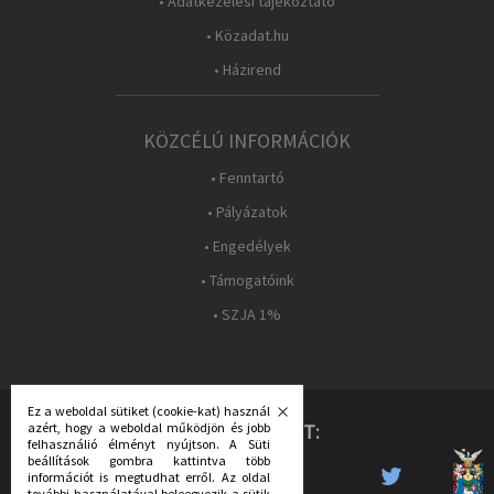
• Adatkezelési tájékoztató
• Közadat.hu
• Házirend
KÖZCÉLÚ INFORMÁCIÓK
• Fenntartó
• Pályázatok
• Engedélyek
• Támogatóink
• SZJA 1%
Ez a weboldal sütiket (cookie-kat) használ
azért, hogy a weboldal működjön és jobb
KÖVESS MINKET:
felhasználió élményt nyújtson. A Süti
beállítások gombra kattintva több
információt is megtudhat erről. Az oldal
további használatával beleegyezik a sütik