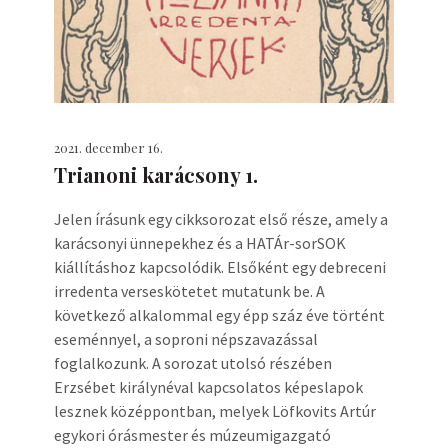
2021. december 16.
Trianoni karácsony 1.
Jelen írásunk egy cikksorozat első része, amely a
karácsonyi ünnepekhez és a HATÁr-sorSOK
kiállításhoz kapcsolódik. Elsőként egy debreceni
irredenta verseskötetet mutatunk be. A
következő alkalommal egy épp száz éve történt
eseménnyel, a soproni népszavazással
foglalkozunk. A sorozat utolsó részében
Erzsébet királynéval kapcsolatos képeslapok
lesznek középpontban, melyek Löfkovits Artúr
egykori órásmester és múzeumigazgató