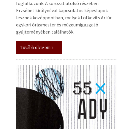
foglalkozunk. A sorozat utolsó részében
Erzsébet királynéval kapcsolatos képeslapok
lesznek középpontban, melyek Löfkovits Artúr
egykori órásmester és múzeumigazgató
gyűjteményében találhatók.
Tovább olvasom »