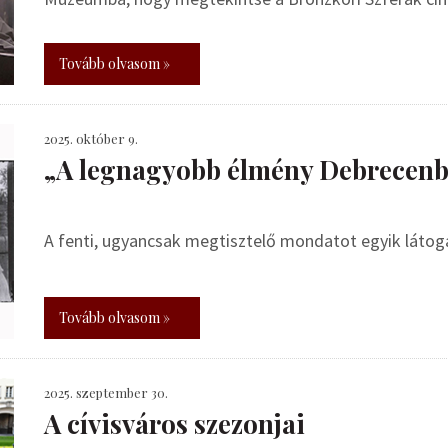
Tovább olvasom »
2025. október 9.
„A legnagyobb élmény Debrecen
A fenti, ugyancsak megtisztelő mondatot egyik látog
Tovább olvasom »
2025. szeptember 30.
A cívisváros szezonjai