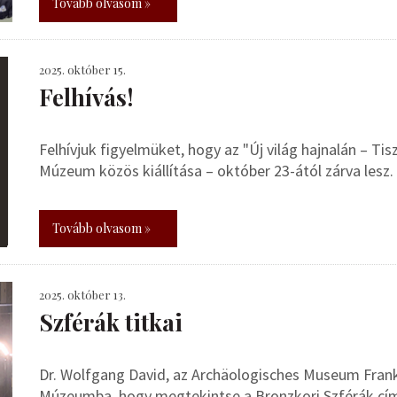
Tovább olvasom »
2025. október 15.
Felhívás!
Felhívjuk figyelmüket, hogy az "Új világ hajnalán – Ti
Múzeum közös kiállítása – október 23-ától zárva lesz.
Tovább olvasom »
2025. október 13.
Szférák titkai
Dr. Wolfgang David, az Archäologisches Museum Frank
Múzeumba, hogy megtekintse a Bronzkori Szférák című