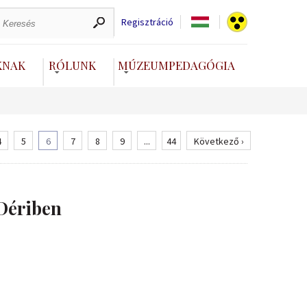
Regisztráció
KNAK
RÓLUNK
MÚZEUMPEDAGÓGIA
4
5
6
7
8
9
...
44
Következő ›
Dériben