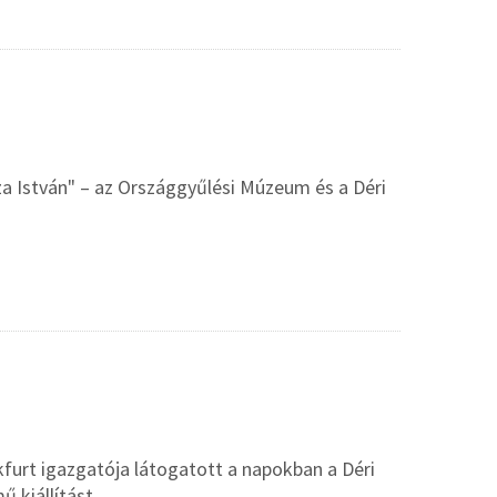
sza István" – az Országgyűlési Múzeum és a Déri
furt igazgatója látogatott a napokban a Déri
 kiállítást.