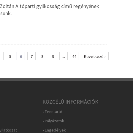
Zoltán A tóparti gyilkosság című regényének
ásunk.
4
5
6
7
8
9
...
44
Következő ›
KÖZCÉLÚ INFORMÁCIÓK
• Fenntartó
• Pályázatok
yilatkozat
• Engedélyek