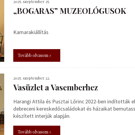
2025. szeptember 25.
„BOGARAS” MUZEOLÓGUSOK
Kamarakiállítás
Tovább olvasom »
2025. szeptember 22.
Vasüzlet a Vasemberhez
Harangi Attila és Pusztai Lőrinc 2022-ben indították el
debreceni kereskedőcsaládokat és házaikat bemutass
készített interjúk alapján.
Tovább olvasom »