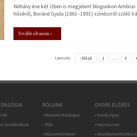
Néhány éve két ízben is megjelent blogunkon Ambrus 
hőséről, Boránd Gyula (1861–1891) színészről szóló ír
Tovább olvasom »
Lapozás:
‹ Előző
1
...
3
DAGÓGIA
RÓLUNK
GYORS ELÉRÉS
zsák
• Múzeumi Katalógus
• Gondy-Egey
os óvodásoknak
• Állás
• Impresszum
• Múzeumtörténet
• Akadálymentesítési n