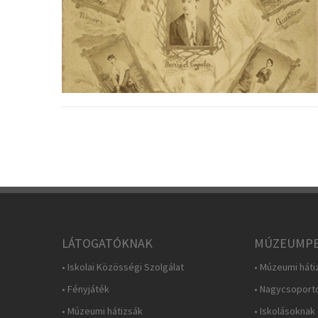
LÁTOGATÓKNAK
MÚZEUMPE
• Iskolai Közösségi Szolgálat
• Múzeumi háti
• Fényjáték
• Nagycsoport
• Múzeumi hátizsák
• Iskolásoknak