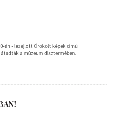
0-án - lezajlott Örökölt képek című
s átadták a múzeum dísztermében.
BAN!