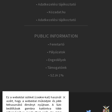
• Adatkezelési tájékoztató
• Közadat.hu
• Adatkezelési tájékoztató
PUBLIC INFORMATION
• Fenntartó
• Pályázatok
• Engedélyek
• Támogatóink
• SZJA 1%
Ez a weboldal sütiket (cookie-kat) használ
azért, hogy a weboldal működjön és jobb
FOLLOW US:
felhasználió élményt nyújtson. A Süti
beállítások gombra kattintva több