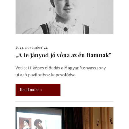
2024. november 22.
„A te jányod jó vóna az én fiamnak”
Vetített képes előadás a Magyar Menyasszony
utazó pavilonhoz kapcsolódva
Read more »