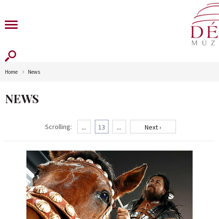
Home
News
NEWS
Scrolling:
...
13
...
Next ›