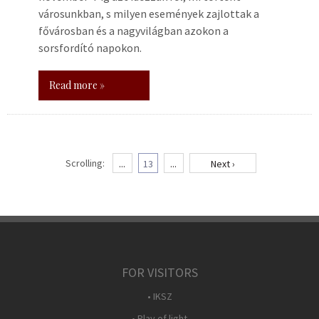
városunkban, s milyen események zajlottak a
fővárosban és a nagyvilágban azokon a
sorsfordító napokon.
Read more »
Scrolling:
...
13
...
Next ›
FOR VISITORS
• IKSZ
• Play of light