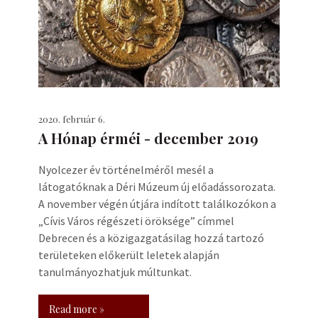
2020. február 6.
A Hónap érméi - december 2019
Nyolcezer év történelméről mesél a
látogatóknak a Déri Múzeum új előadássorozata.
A november végén útjára indított találkozókon a
„Cívis Város régészeti öröksége” címmel
Debrecen és a közigazgatásilag hozzá tartozó
területeken előkerült leletek alapján
tanulmányozhatjuk múltunkat.
Read more »