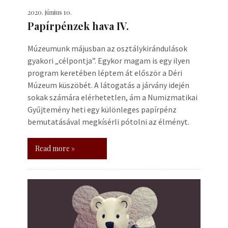
2020. június 10.
Papírpénzek hava IV.
Múzeumunk májusban az osztálykirándulások
gyakori „célpontja”. Egykor magam is egy ilyen
program keretében léptem át először a Déri
Múzeum küszöbét. A látogatás a járvány idején
sokak számára elérhetetlen, ám a Numizmatikai
Gyűjtemény heti egy különleges papírpénz
bemutatásával megkísérli pótolni az élményt.
Read more »