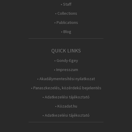
• Staff
• Collections
• Publications
• Blog
QUICK LINKS
• Gondy-Egey
• Impresszum
• Akadálymentesítési nyilatkozat
• Panaszkezelés, közérdekű bejelentés
• Adatkezelési tájékoztató
• Közadat.hu
• Adatkezelési tájékoztató