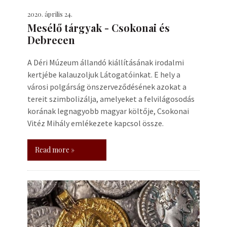
2020. április 24.
Mesélő tárgyak - Csokonai és
Debrecen
A Déri Múzeum állandó kiállításának irodalmi
kertjébe kalauzoljuk Látogatóinkat. E hely a
városi polgárság önszerveződésének azokat a
tereit szimbolizálja, amelyeket a felvilágosodás
korának legnagyobb magyar költője, Csokonai
Vitéz Mihály emlékezete kapcsol össze.
Read more »