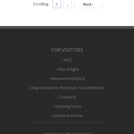
Scrolling:
5
...
Next ›
FOR VISITORS
• IKSZ
• Play of light
• Museum backpack
• Registration to the Istvan Tisza Exhibition
• Contacts
• Opening hours
• Entrance tickets