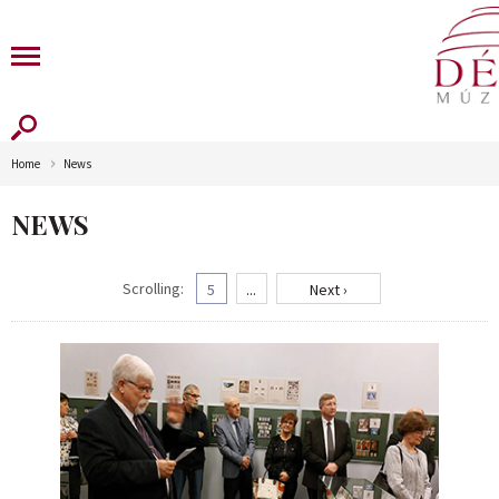
Home
News
NEWS
Scrolling:
5
...
Next ›