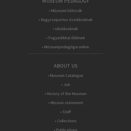
MUSEUM PEDAGOGY
• Múzeumi hátizsák
• Nagycsoportos óvodásoknak
• Iskolásoknak
• Fogyatékkal élőknek
• Múzeumpedagógia online
ABOUT US
• Museum Catalogue
• Job
• History of the Museum
• Mission statement
• Staff
• Collections
• Publications