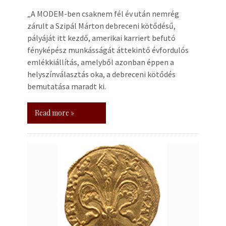
„A MODEM-ben csaknem fél év után nemrég
zárult a Szipál Márton debreceni kötődésű,
pályáját itt kezdő, amerikai karriert befutó
fényképész munkásságát áttekintő évfordulós
emlékkiállítás, amelyből azonban éppen a
helyszínválasztás oka, a debreceni kötődés
bemutatása maradt ki.
Read more »