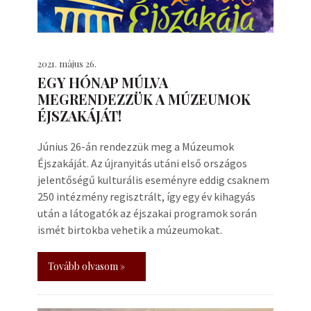
2021. május 26.
EGY HÓNAP MÚLVA
MEGRENDEZZÜK A MÚZEUMOK
ÉJSZAKÁJÁT!
Június 26-án rendezzük meg a Múzeumok
Éjszakáját. Az újranyitás utáni első országos
jelentőségű kulturális eseményre eddig csaknem
250 intézmény regisztrált, így egy év kihagyás
után a látogatók az éjszakai programok során
ismét birtokba vehetik a múzeumokat.
Tovább olvasom »