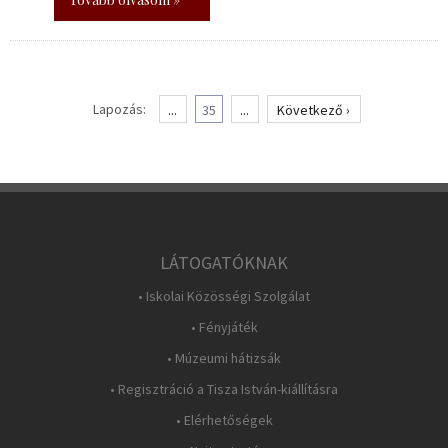
Lapozás:
...
35
...
Következő ›
LÁTOGATÓKNAK
• Iskolai Közösségi Szolgálat
• Fényjáték
• Múzeumi hátizsák
• Regisztráció a Tisza István-kiállításra
• Elérhetőségek