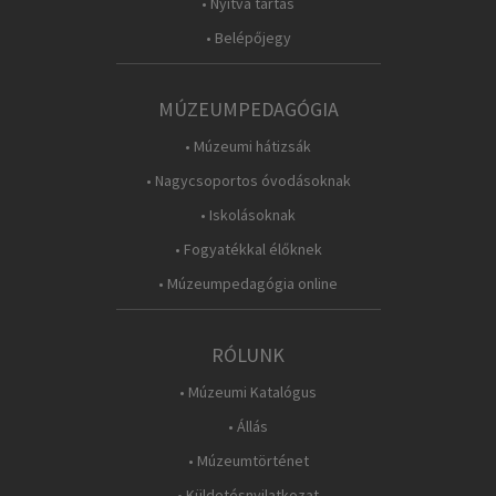
• Nyitva tartás
• Belépőjegy
MÚZEUMPEDAGÓGIA
• Múzeumi hátizsák
• Nagycsoportos óvodásoknak
• Iskolásoknak
• Fogyatékkal élőknek
• Múzeumpedagógia online
RÓLUNK
• Múzeumi Katalógus
• Állás
• Múzeumtörténet
• Küldetésnyilatkozat