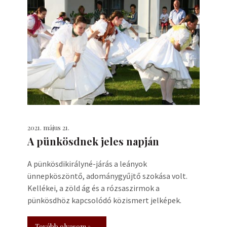
2021. május 21.
A pünkösdnek jeles napján
A pünkösdikirályné-járás a leányok
ünnepköszöntő, adománygyűjtő szokása volt.
Kellékei, a zöld ág és a rózsaszirmok a
pünkösdhöz kapcsolódó közismert jelképek.
Tovább olvasom »