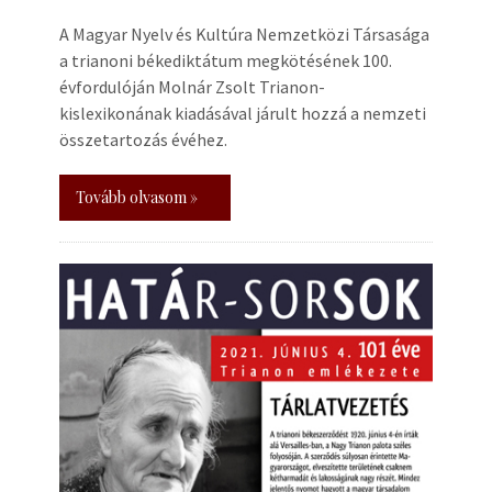
A Magyar Nyelv és Kultúra Nemzetközi Társasága
a trianoni békediktátum megkötésének 100.
évfordulóján Molnár Zsolt Trianon-
kislexikonának kiadásával járult hozzá a nemzeti
összetartozás évéhez.
Tovább olvasom »