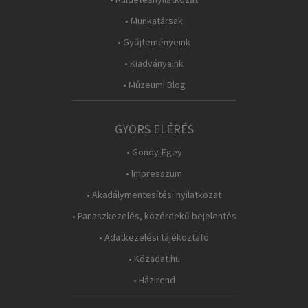
• Munkatársak
• Gyűjteményeink
• Kiadványaink
• Múzeumi Blog
GYORS ELÉRÉS
• Gondy-Egey
• Impresszum
• Akadálymentesítési nyilatkozat
• Panaszkezelés, közérdekű bejelentés
• Adatkezelési tájékoztató
• Közadat.hu
• Házirend