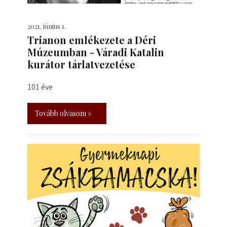
2021. június 1.
Trianon emlékezete a Déri
Múzeumban - Váradi Katalin
kurátor tárlatvezetése
101 éve
Tovább olvasom »