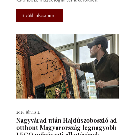
Tovább olvasom »
2026. június 2.
Nagyvárad után Hajdúszoboszló ad
otthont Magyarország legnagyobb
LEGO művészeti alkotásának