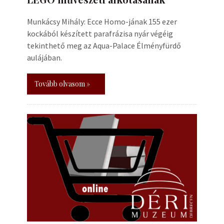
Munkácsy Mihály: Ecce Homo-jának 155 ezer
kockából készített parafrázisa nyár végéig
tekinthető meg az Aqua-Palace Élményfürdő
aulájában.
Tovább olvasom »