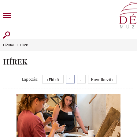
Főoldal
Hírek
HÍREK
Lapozás:
‹ Előző
1
...
Következő ›