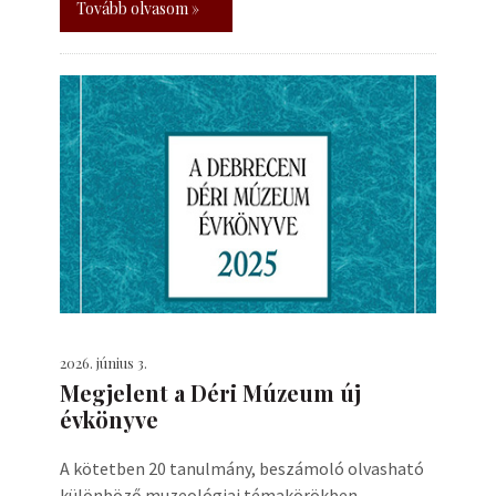
Tovább olvasom »
2026. június 3.
Megjelent a Déri Múzeum új
évkönyve
A kötetben 20 tanulmány, beszámoló olvasható
különböző muzeológiai témakörökben.