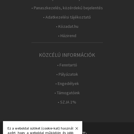
• Panaszkezelés, közérdekű bejelentés
• Adatkezelési tájékoztató
• Közadat.hu
• Házirend
KÖZCÉLÚ INFORMÁCIÓK
• Fenntartó
• Pályázatok
• Engedélyek
• Támogatóink
• SZJA 1%
Ez a weboldal sütiket (cookie-kat) használ
azért, hogy a weboldal működjön és jobb
KÖVESS MINKET: