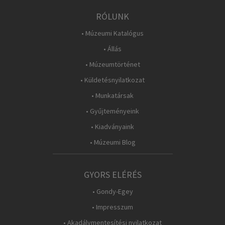
RÓLUNK
• Múzeumi Katalógus
• Állás
• Múzeumtörténet
• Küldetésnyilatkozat
• Munkatársak
• Gyűjteményeink
• Kiadványaink
• Múzeumi Blog
GYORS ELÉRÉS
• Gondy-Egey
• Impresszum
• Akadálymentesítési nyilatkozat