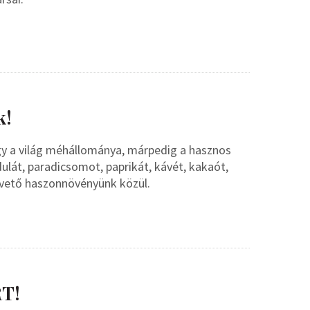
k!
gy a világ méhállománya, márpedig a hasznos
dulát, paradicsomot, paprikát, kávét, kakaót,
pvető haszonnövényünk közül.
T!