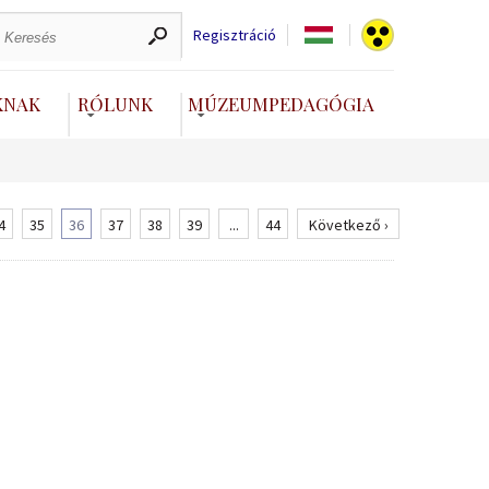
Regisztráció
KNAK
RÓLUNK
MÚZEUMPEDAGÓGIA
4
35
36
37
38
39
...
44
Következő ›