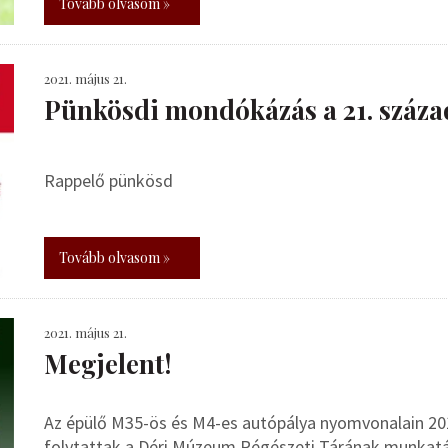
Tovább olvasom »
2021. május 21.
Pünkösdi mondókázás a 21. száz
Rappelő pünkösd
Tovább olvasom »
2021. május 21.
Megjelent!
Az épülő M35-ös és M4-es autópálya nyomvonalain 201
folytattak a Déri Múzeum Régészeti Tárának munkatá