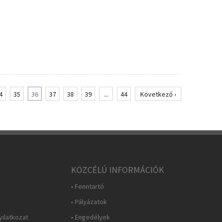
4
35
36
37
38
39
...
44
Következő ›
KÖZCÉLÚ INFORMÁCIÓK
• Fenntartó
• Pályázatok
yilatkozat
• Engedélyek