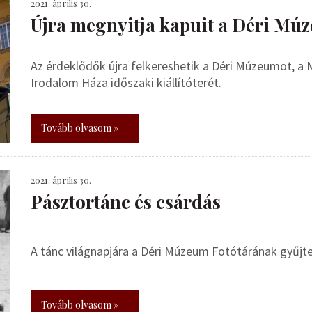
2021. április 30.
Újra megnyitja kapuit a Déri Mú
Az érdeklődők újra felkereshetik a Déri Múzeumot, a 
Irodalom Háza időszaki kiállítóterét.
Tovább olvasom »
2021. április 30.
Pásztortánc és csárdás
A tánc világnapjára a Déri Múzeum Fotótárának gyűjt
Tovább olvasom »