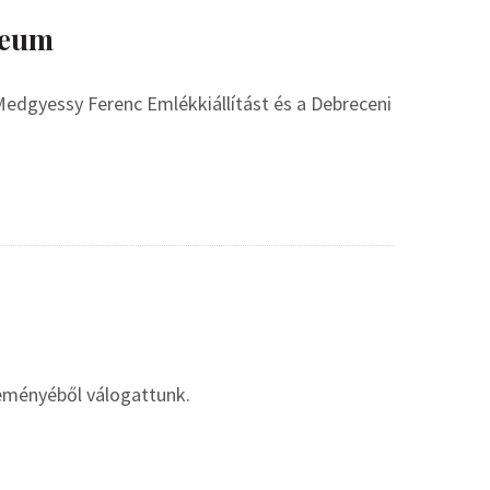
zeum
Medgyessy Ferenc Emlékkiállítást és a Debreceni
eményéből válogattunk.