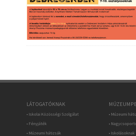
LÁTOGATÓKNAK
MÚZEUMPE
• Iskolai Közösségi Szolgálat
• Múzeumi háti
• Fényjáték
• Nagycsoport
• Múzeumi hátizsák
• Iskolásoknak