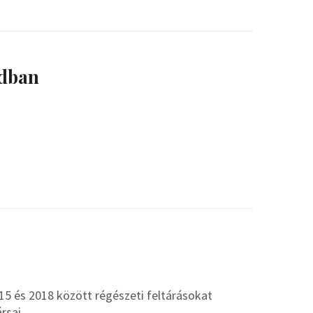
adban
5 és 2018 között régészeti feltárásokat
rsai.