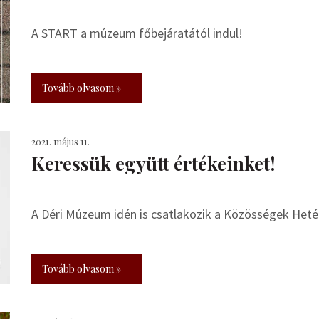
A START a múzeum főbejáratától indul!
Tovább olvasom »
2021. május 11.
Keressük együtt értékeinket!
A Déri Múzeum idén is csatlakozik a Közösségek Het
Tovább olvasom »