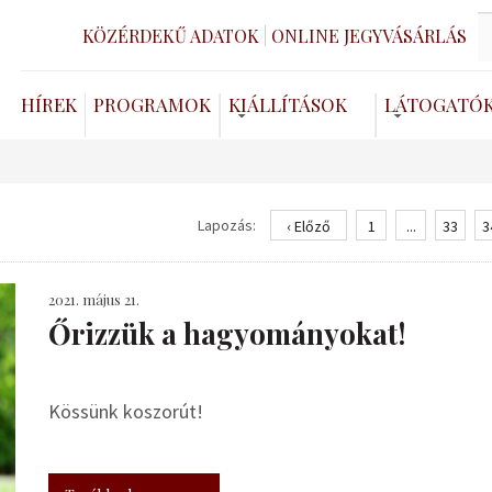
KÖZÉRDEKŰ ADATOK
ONLINE JEGYVÁSÁRLÁS
HÍREK
PROGRAMOK
KIÁLLÍTÁSOK
LÁTOGATÓ
Lapozás:
‹ Előző
1
...
33
3
2021. május 21.
Őrizzük a hagyományokat!
Kössünk koszorút!