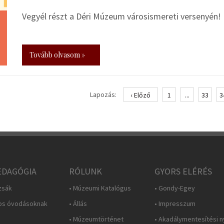
Vegyél részt a Déri Múzeum városismereti versenyén!
Tovább olvasom »
Lapozás:
‹ Előző
1
...
33
3
DAGÓGIA
RÓLUNK
GYORS ELÉRÉS
zsák
• Múzeumi Katalógus
• Gondy-Egey
os óvodásoknak
• Állás
• Impresszum
• Múzeumtörténet
• Akadálymentesítési n