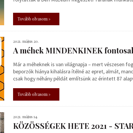
Tovább olvasom »
2021. május 20.
A méhek MINDENKINEK fontosa
Már a méheknek is van világnapja – mert vészesen fo
beporzók hiánya kihalásra ítélné az epret, almát, man
csak hogy néhány példát említsünk az érintett 87 ala
Tovább olvasom »
2021. május 14.
KÖZÖSSÉGEK HETE 2021 - STAR