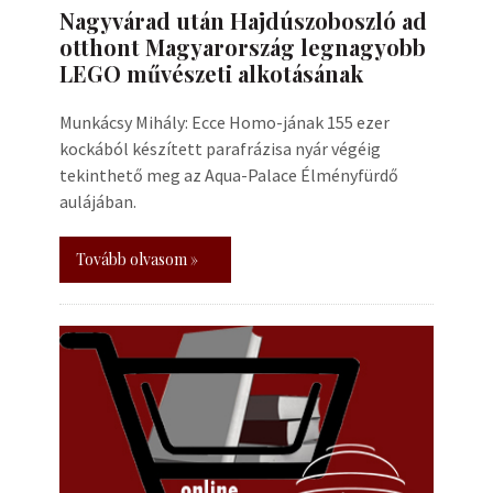
Nagyvárad után Hajdúszoboszló ad
otthont Magyarország legnagyobb
LEGO művészeti alkotásának
Munkácsy Mihály: Ecce Homo-jának 155 ezer
kockából készített parafrázisa nyár végéig
tekinthető meg az Aqua-Palace Élményfürdő
aulájában.
Tovább olvasom »