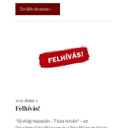
Tovább olvasom »
2026. június 3.
Felhívás!
"Új világ hajnalán – Tisza István" – az
Országgyűlési Múzeum és a Déri Múzeum közös