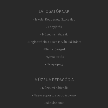
LÁTOGATÓKNAK
• Iskolai Közösségi Szolgálat
• Fényjáték
• Múzeumi hátizsák
• Regisztráció a Tisza István-kiállításra
• Elérhetőségek
• Nyitva tartás
• Belépőjegy
MÚZEUMPEDAGÓGIA
• Múzeumi hátizsák
• Nagycsoportos óvodásoknak
• Iskolásoknak