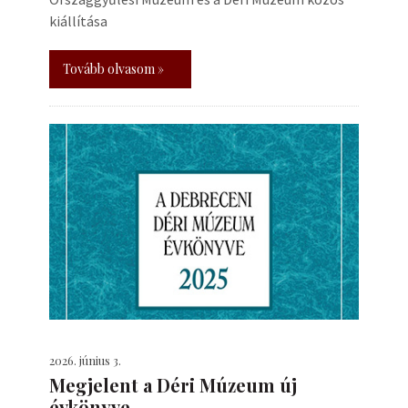
kiállítása
Tovább olvasom »
2026. június 3.
Megjelent a Déri Múzeum új
évkönyve