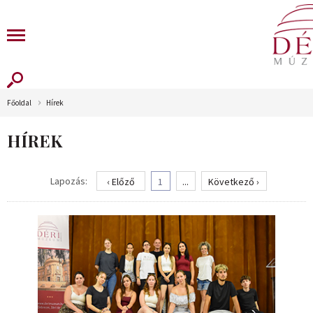
Főoldal
Hírek
HÍREK
Lapozás:
‹ Előző
1
...
Következő ›