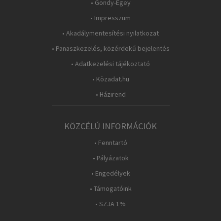
• Gondy-Egey
• Impresszum
• Akadálymentesítési nyilatkozat
• Panaszkezelés, közérdekű bejelentés
• Adatkezelési tájékoztató
• Közadat.hu
• Házirend
KÖZCÉLÚ INFORMÁCIÓK
• Fenntartó
• Pályázatok
• Engedélyek
• Támogatóink
• SZJA 1%