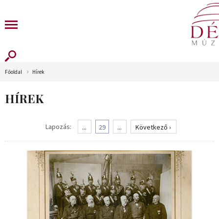
Főoldal
Hírek
HÍREK
Lapozás:
...
29
...
Következő ›