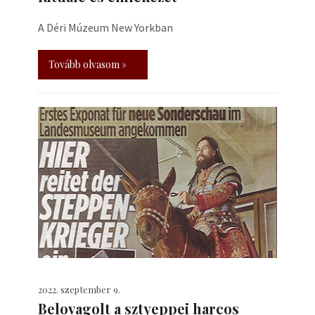
A Déri Múzeum New Yorkban
Tovább olvasom »
2022. szeptember 9.
Belovagolt a sztyeppei harcos