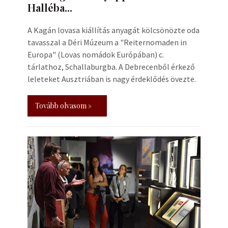
Halléba...
A Kagán lovasa kiállítás anyagát kölcsönözte oda
tavasszal a Déri Múzeum a "Reiternomaden in
Europa" (Lovas nomádok Európában) c.
tárlathoz, Schallaburgba. A Debrecenből érkező
leleteket Ausztriában is nagy érdeklődés övezte.
Tovább olvasom »