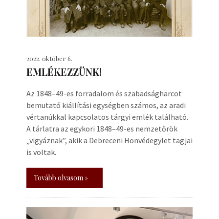
2022. október 6.
EMLÉKEZZÜNK!
Az 1848–49-es forradalom és szabadságharcot
bemutató kiállítási egységben számos, az aradi
vértanúkkal kapcsolatos tárgyi emlék található.
A tárlatra az egykori 1848–49-es nemzetőrök
„vigyáznak”, akik a Debreceni Honvédegylet tagjai
is voltak.
Tovább olvasom »