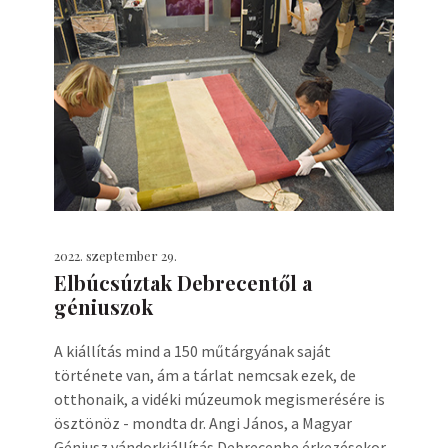
2022. szeptember 29.
Elbúcsúztak Debrecentől a
géniuszok
A kiállítás mind a 150 műtárgyának saját
története van, ám a tárlat nemcsak ezek, de
otthonaik, a vidéki múzeumok megismerésére is
ösztönöz - mondta dr. Angi János, a Magyar
Géniusz vándorkiállítás Debrecenbe érkezésekor.