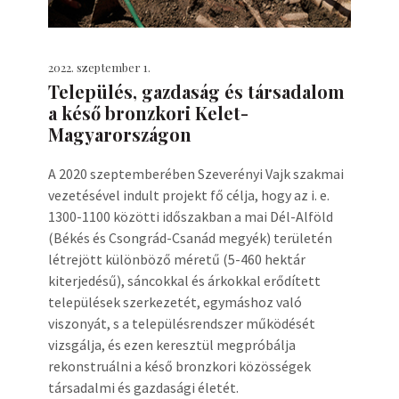
2022. szeptember 1.
Település, gazdaság és társadalom
a késő bronzkori Kelet-
Magyarországon
A 2020 szeptemberében Szeverényi Vajk szakmai
vezetésével indult projekt fő célja, hogy az i. e.
1300-1100 közötti időszakban a mai Dél-Alföld
(Békés és Csongrád-Csanád megyék) területén
létrejött különböző méretű (5-460 hektár
kiterjedésű), sáncokkal és árkokkal erődített
települések szerkezetét, egymáshoz való
viszonyát, s a településrendszer működését
vizsgálja, és ezen keresztül megpróbálja
rekonstruálni a késő bronzkori közösségek
társadalmi és gazdasági életét.