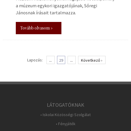
a múzeum egykori igazgatójának, Sőregi
Jánosnak írásait tartalmazza.
Tovább olvasom »
Lapozás:
...
29
...
Következő ›
LÁTOGATÓKNAK
• Iskolai Közösségi Szolgálat
• Fényjáték