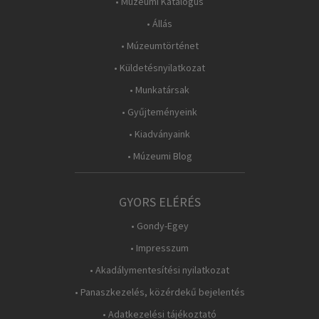
• Múzeumi Katalógus
• Állás
• Múzeumtörténet
• Küldetésnyilatkozat
• Munkatársak
• Gyűjteményeink
• Kiadványaink
• Múzeumi Blog
GYORS ELÉRÉS
• Gondy-Egey
• Impresszum
• Akadálymentesítési nyilatkozat
• Panaszkezelés, közérdekű bejelentés
• Adatkezelési tájékoztató