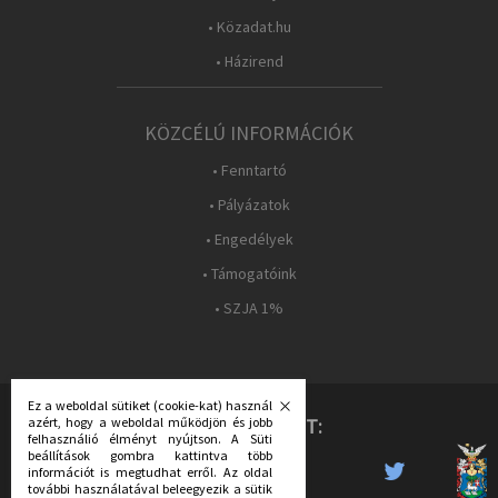
• Közadat.hu
• Házirend
KÖZCÉLÚ INFORMÁCIÓK
• Fenntartó
• Pályázatok
• Engedélyek
• Támogatóink
• SZJA 1%
Ez a weboldal sütiket (cookie-kat) használ
azért, hogy a weboldal működjön és jobb
KÖVESS MINKET:
felhasználió élményt nyújtson. A Süti
beállítások gombra kattintva több
információt is megtudhat erről. Az oldal
további használatával beleegyezik a sütik