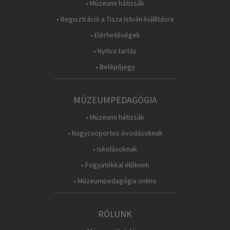
• Múzeumi hátizsák
• Regisztráció a Tisza István-kiállításra
• Elérhetőségek
• Nyitva tartás
• Belépőjegy
MÚZEUMPEDAGÓGIA
• Múzeumi hátizsák
• Nagycsoportos óvodásoknak
• Iskolásoknak
• Fogyatékkal élőknek
• Múzeumpedagógia online
RÓLUNK