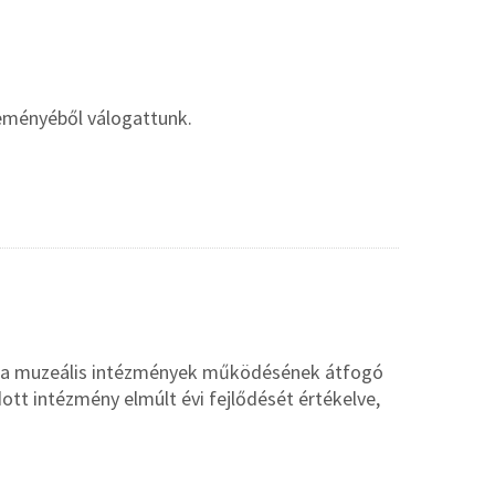
eményéből válogattunk.
és a muzeális intézmények működésének átfogó
dott intézmény elmúlt évi fejlődését értékelve,