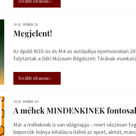
Tovább olvasom »
2021. május 21.
Megjelent!
Az épülő M35-ös és M4-es autópálya nyomvonalain 201
folytattak a Déri Múzeum Régészeti Tárának munkatá
Tovább olvasom »
2021. május 20.
A méhek MINDENKINEK fontosa
Már a méheknek is van világnapja – mert vészesen fo
beporzók hiánya kihalásra ítélné az epret, almát, man