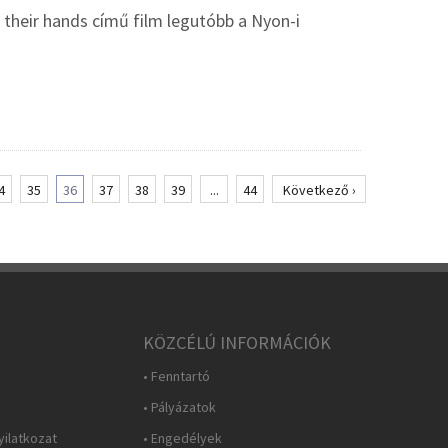
 their hands című film legutóbb a Nyon-i
4
35
36
37
38
39
...
44
Következő ›
KÖZCÉLÚ INFORMÁCIÓK
• Fenntartó
• Pályázatok
yilatkozat
• Engedélyek