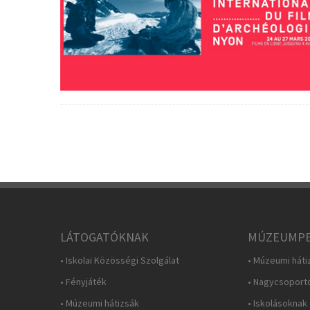
LÁTOGATÓKNAK
MÚZEUMPE
• Iskolai Közösségi Szolgálat
• Múzeumi háti
• Fényjáték
• Nagycsoport
• Múzeumi hátizsák
• Iskolásoknak