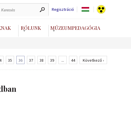
Regisztráció
KNAK
RÓLUNK
MÚZEUMPEDAGÓGIA
4
35
36
37
38
39
...
44
Következő ›
adban