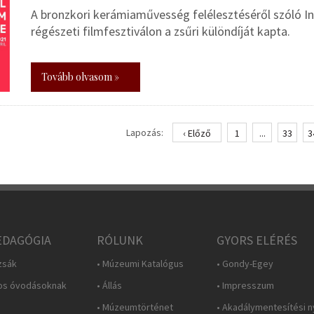
A bronzkori kerámiaművesség felélesztéséről szóló In
régészeti filmfesztiválon a zsűri különdíját kapta.
Tovább olvasom »
Lapozás:
‹ Előző
1
...
33
3
DAGÓGIA
RÓLUNK
GYORS ELÉRÉS
zsák
• Múzeumi Katalógus
• Gondy-Egey
os óvodásoknak
• Állás
• Impresszum
• Múzeumtörténet
• Akadálymentesítési n