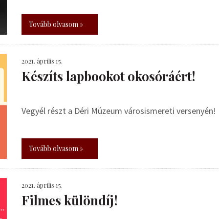
Tovább olvasom »
2021. április 15.
Készíts lapbookot okosóráért!
Vegyél részt a Déri Múzeum városismereti versenyén!
Tovább olvasom »
2021. április 15.
Filmes különdíj!