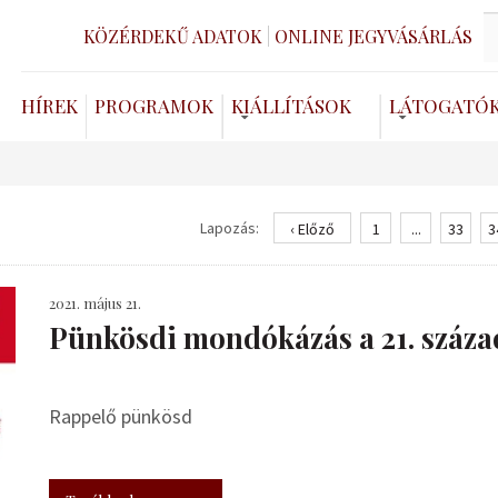
KÖZÉRDEKŰ ADATOK
ONLINE JEGYVÁSÁRLÁS
HÍREK
PROGRAMOK
KIÁLLÍTÁSOK
LÁTOGATÓ
Lapozás:
‹ Előző
1
...
33
3
2021. május 21.
Pünkösdi mondókázás a 21. száz
Rappelő pünkösd