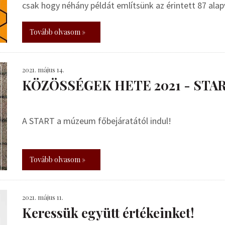
csak hogy néhány példát említsünk az érintett 87 ala
Tovább olvasom »
2021. május 14.
KÖZÖSSÉGEK HETE 2021 - STAR
A START a múzeum főbejáratától indul!
Tovább olvasom »
2021. május 11.
Keressük együtt értékeinket!