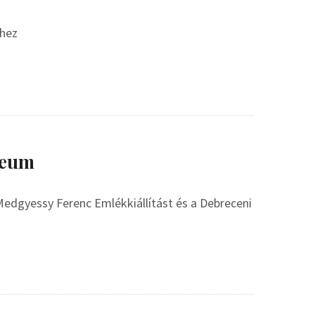
éhez
zeum
Medgyessy Ferenc Emlékkiállítást és a Debreceni