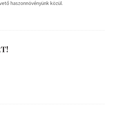
pvető haszonnövényünk közül.
T!