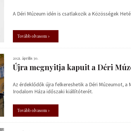
A Déri Múzeum idén is csatlakozik a Közösségek Het
Tovább olvasom »
2021. április 30.
Újra megnyitja kapuit a Déri Mú
Az érdeklődők újra felkereshetik a Déri Múzeumot, a 
Irodalom Háza időszaki kiállítóterét.
Tovább olvasom »