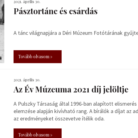
2021. április 30.
Pásztortánc és csárdás
A tánc világnapjára a Déri Múzeum Fotótárának gyűjt
Tovább olvasom »
2021. április 30.
Az Év Múzeuma 2021 díj jelöltje
A Pulszky Társaság által 1996-ban alapított elismer
elemzése alapján kivívható rang. A bírálók a díjat az a
az eredményeket összevetve ítélik oda.
Tovább olvasom »