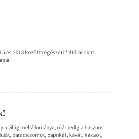
5 és 2018 között régészeti feltárásokat
rsai.
k!
gy a világ méhállománya, márpedig a hasznos
dulát, paradicsomot, paprikát, kávét, kakaót,