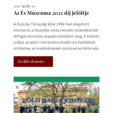
2021. április 30.
Az Év Múzeuma 2021 díj jelöltje
A Pulszky Társaság által 1996-ban alapított
elismerés a muzeális intézmények működésének
átfogó elemzése alapján kivívható rang. A bírálók
a díjat az adott intézmény elmúlt évi fejlődését
értékelve, az eredményeket összevetve ítélik oda.
Tovább olvasom »