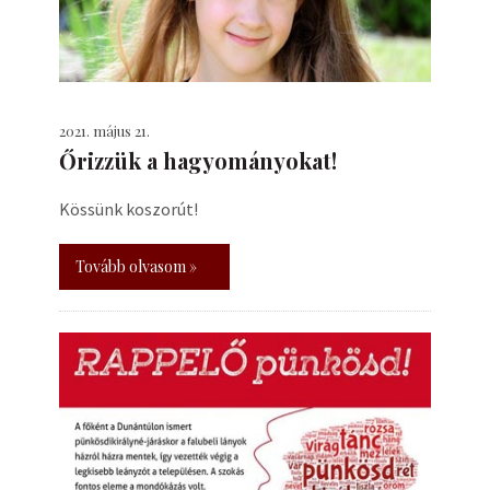
2021. május 21.
Őrizzük a hagyományokat!
Kössünk koszorút!
Tovább olvasom »