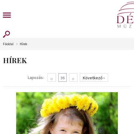
Főoldal
Hírek
HÍREK
Lapozás:
...
36
...
Következő ›