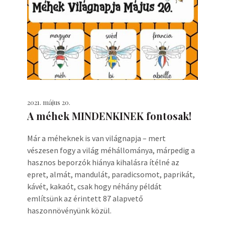
2021. május 20.
A méhek MINDENKINEK fontosak!
Már a méheknek is van világnapja – mert
vészesen fogy a világ méhállománya, márpedig a
hasznos beporzók hiánya kihalásra ítélné az
epret, almát, mandulát, paradicsomot, paprikát,
kávét, kakaót, csak hogy néhány példát
említsünk az érintett 87 alapvető
haszonnövényünk közül.