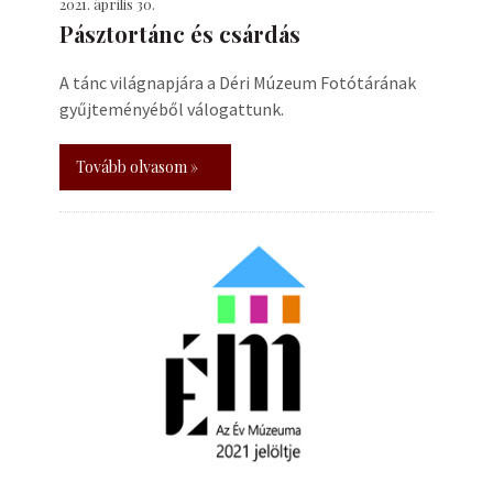
2021. április 30.
Pásztortánc és csárdás
A tánc világnapjára a Déri Múzeum Fotótárának
gyűjteményéből válogattunk.
Tovább olvasom »