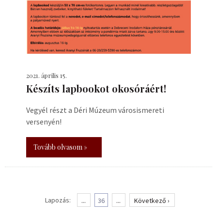
2021. április 15.
Készíts lapbookot okosóráért!
Vegyél részt a Déri Múzeum városismereti
versenyén!
Tovább olvasom »
Lapozás:
...
36
...
Következő ›