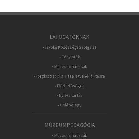
LÁTOGATÓKNAK
• Iskolai Közösségi Szolgálat
• Fényjáték
• Múzeumi hátizsák
• Regisztráció a Tisza István-kiállításra
• Elérhetőségek
• Nyitva tartás
• Belépőjegy
MÚZEUMPEDAGÓGIA
• Múzeumi hátizsák