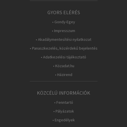
GYORS ELÉRÉS
• Gondy-Egey
• Impresszum
• Akadálymentesítési nyilatkozat
• Panaszkezelés, közérdekű bejelentés
• Adatkezelési tájékoztató
• Közadat.hu
• Házirend
KÖZCÉLÚ INFORMÁCIÓK
• Fenntartó
• Pályázatok
• Engedélyek