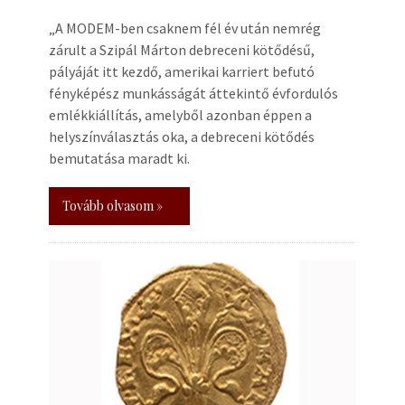
„A MODEM-ben csaknem fél év után nemrég
zárult a Szipál Márton debreceni kötődésű,
pályáját itt kezdő, amerikai karriert befutó
fényképész munkásságát áttekintő évfordulós
emlékkiállítás, amelyből azonban éppen a
helyszínválasztás oka, a debreceni kötődés
bemutatása maradt ki.
Tovább olvasom »