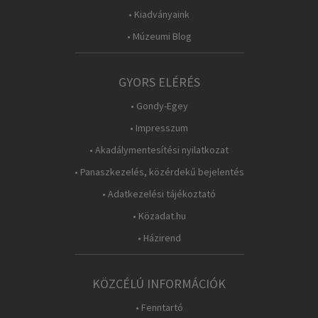
• Kiadványaink
• Múzeumi Blog
GYORS ELÉRÉS
• Gondy-Egey
• Impresszum
• Akadálymentesítési nyilatkozat
• Panaszkezelés, közérdekű bejelentés
• Adatkezelési tájékoztató
• Közadat.hu
• Házirend
KÖZCÉLÚ INFORMÁCIÓK
• Fenntartó