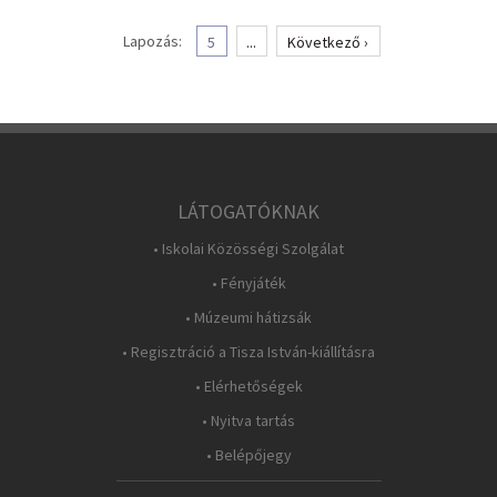
Lapozás:
5
...
Következő ›
LÁTOGATÓKNAK
• Iskolai Közösségi Szolgálat
• Fényjáték
• Múzeumi hátizsák
• Regisztráció a Tisza István-kiállításra
• Elérhetőségek
• Nyitva tartás
• Belépőjegy