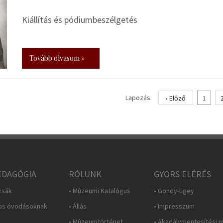
Kiállítás és pódiumbeszélgetés
Tovább olvasom »
Lapozás:
‹ Előző
1
DAGÓGIA
RÓLUNK
GYORS ELÉRÉS
zsák
• Múzeumi Katalógus
• Gondy-Egey
os óvodásoknak
• Állás
• Impresszum
• Múzeumtörténet
• Akadálymentesítési n