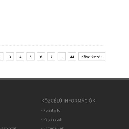
2
3
4
5
6
7
...
44
Következő ›
KÖZCÉLÚ INFORMÁCIÓK
• Fenntartó
• Pályázatok
yilatkozat
• Engedélyek