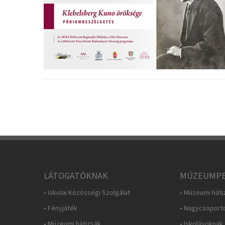
LÁTOGATÓKNAK
MÚZEUMPE
• Iskolai Közösségi Szolgálat
• Múzeumi háti
• Fényjáték
• Nagycsoport
• Múzeumi hátizsák
• Iskolásoknak