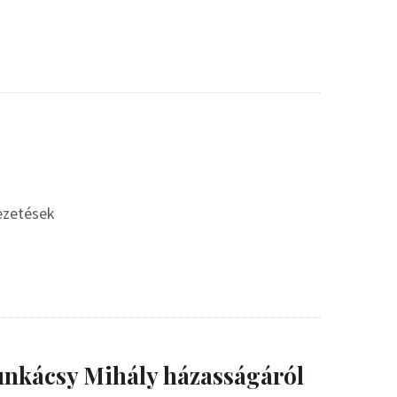
vezetések
nkácsy Mihály házasságáról