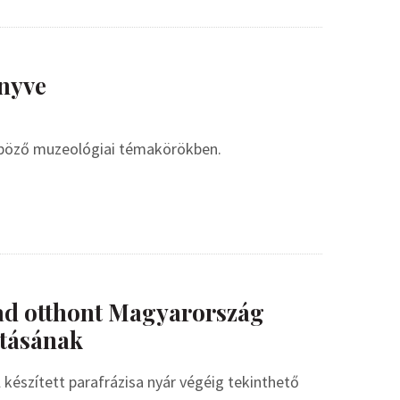
nyve
nböző muzeológiai témakörökben.
ad otthont Magyarország
tásának
készített parafrázisa nyár végéig tekinthető