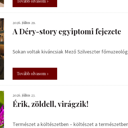
Tovább olvasom »
2026. július 29.
A Déry-story egyiptomi fejezete
Sokan voltak kiváncsiak Mező Szilveszter főmuzeoló
Tovább olvasom »
2026. július 23.
Érik, zöldell, virágzik!
Természet a költészetben – költészet a természetbe