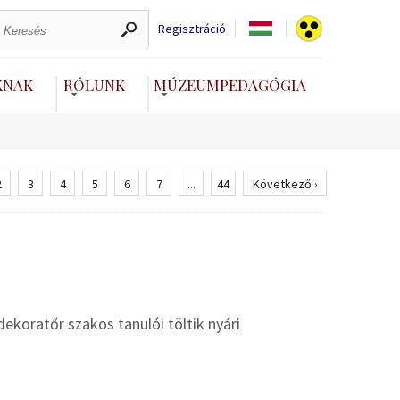
Regisztráció
KNAK
RÓLUNK
MÚZEUMPEDAGÓGIA
2
3
4
5
6
7
...
44
Következő ›
koratőr szakos tanulói töltik nyári