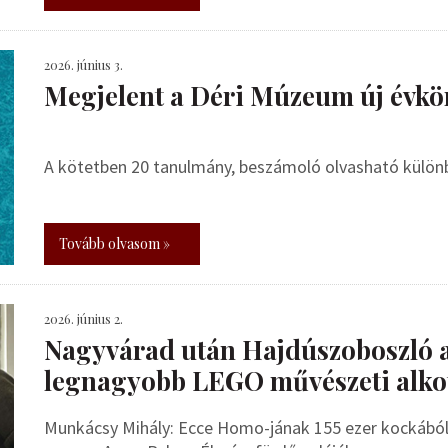
2026. június 3.
Megjelent a Déri Múzeum új évkö
A kötetben 20 tanulmány, beszámoló olvasható külö
Tovább olvasom »
2026. június 2.
Nagyvárad után Hajdúszoboszló 
legnagyobb LEGO művészeti alko
Munkácsy Mihály: Ecce Homo-jának 155 ezer kockából 