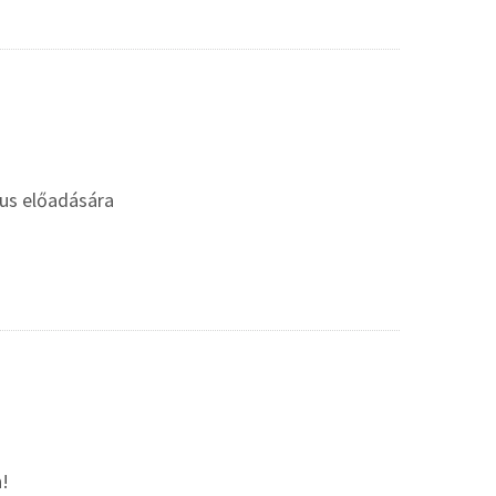
gus előadására
n!