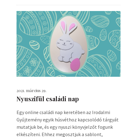
2021. március 29.
Nyuszifül családi nap
Egy online családi nap keretében az Irodalmi
Gyűjtemény egyik húsvéthoz kapcsolódó tárgyát
mutatjuk be, és egy nyuszi könyvjelzőt fogunk
elkészíteni. Ehhez megosztjuk a sablont,