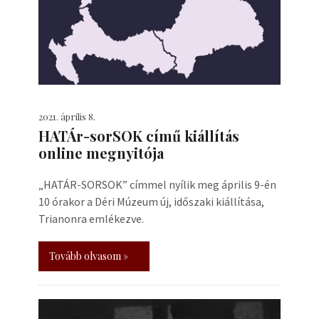
2021. április 8.
HATÁr-sorSOK című kiállítás
online megnyitója
„HATÁR-SORSOK” címmel nyílik meg április 9-én
10 órakor a Déri Múzeum új, időszaki kiállítása,
Trianonra emlékezve.
Tovább olvasom »