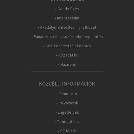
• Gondy-Egey
• Impresszum
• Akadálymentesítési nyilatkozat
• Panaszkezelés, közérdekű bejelentés
• Adatkezelési tájékoztató
• Közadat.hu
• Házirend
KÖZCÉLÚ INFORMÁCIÓK
• Fenntartó
• Pályázatok
• Engedélyek
• Támogatóink
• SZJA 1%