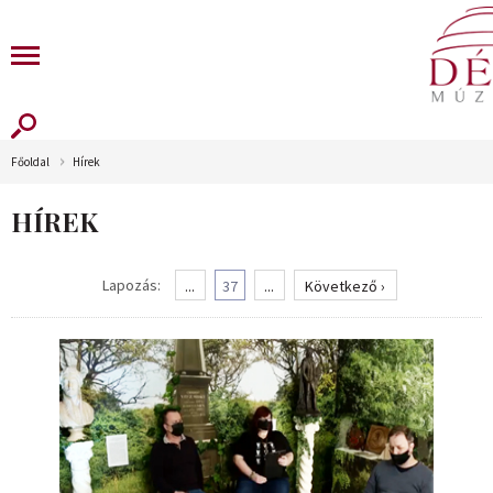
Főoldal
Hírek
HÍREK
Lapozás:
...
37
...
Következő ›