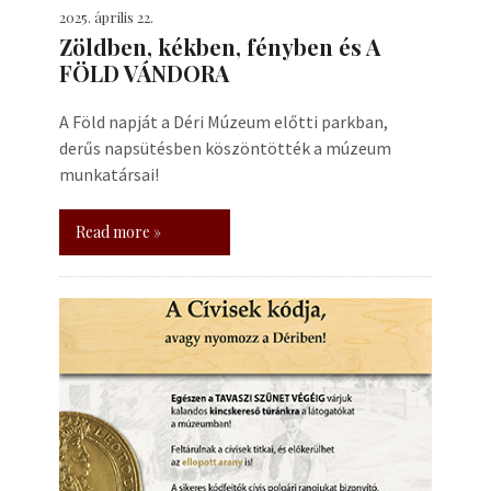
2025. április 22.
Zöldben, kékben, fényben és A
FÖLD VÁNDORA
A Föld napját a Déri Múzeum előtti parkban,
derűs napsütésben köszöntötték a múzeum
munkatársai!
Read more »