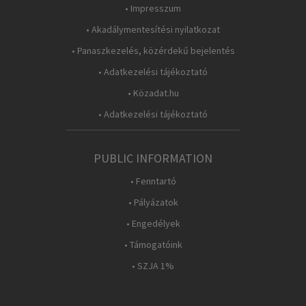
• Impresszum
• Akadálymentesítési nyilatkozat
• Panaszkezelés, közérdekű bejelentés
• Adatkezelési tájékoztató
• Közadat.hu
• Adatkezelési tájékoztató
PUBLIC INFORMATION
• Fenntartó
• Pályázatok
• Engedélyek
• Támogatóink
• SZJA 1%