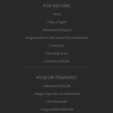
FOR VISITORS
• IKSZ
• Play of light
• Museum backpack
• Registration to the Istvan Tisza Exhibition
• Contacts
• Opening hours
• Entrance tickets
MUSEUM PEDAGOGY
• Múzeumi hátizsák
• Nagycsoportos óvodásoknak
• Iskolásoknak
• Fogyatékkal élőknek