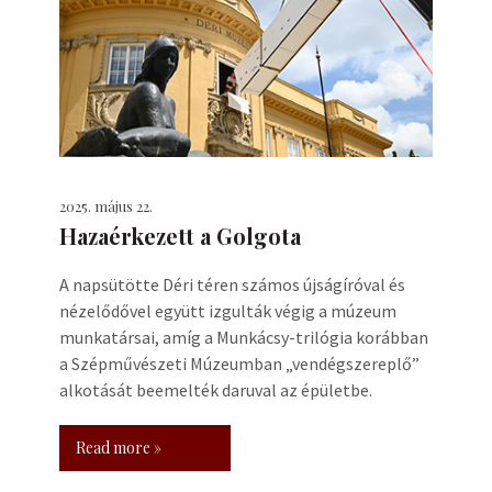
2025. május 22.
Hazaérkezett a Golgota
A napsütötte Déri téren számos újságíróval és
nézelődővel együtt izgulták végig a múzeum
munkatársai, amíg a Munkácsy-trilógia korábban
a Szépművészeti Múzeumban „vendégszereplő”
alkotását beemelték daruval az épületbe.
Read more »