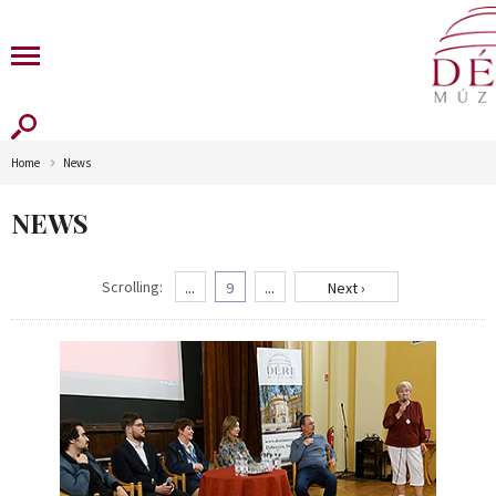
Home
News
NEWS
Scrolling:
...
9
...
Next ›