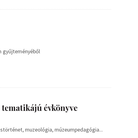
m gyűjteményéből
 tematikájú évkönyve
störténet, muzeológia, múzeumpedagógia...