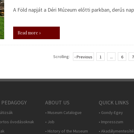
A Föld napját a Déri Múzeum előtti parkban, derűs 
Read more »
Scrolling:
‹ Previous
1
...
6
7
 PEDAGOGY
ABOUT US
QUICK LINKS
átizsák
• Museum Catalogue
• Gondy-Egey
ortos óvodásoknak
• Job
• Impresszum
nak
• History of the Museum
• Akadálymentesítés