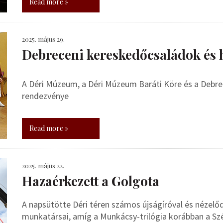
Read more »
2025. május 29.
Debreceni kereskedőcsaládok és h
A Déri Múzeum, a Déri Múzeum Baráti Köre és a Debre
rendezvénye
Read more »
2025. május 22.
Hazaérkezett a Golgota
A napsütötte Déri téren számos újságíróval és nézelő
munkatársai, amíg a Munkácsy-trilógia korábban a 