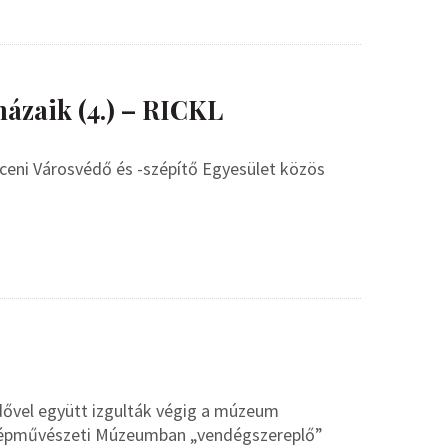
ázaik (4.) – RICKL
ceni Városvédő és -szépítő Egyesület közös
dővel együtt izgulták végig a múzeum
Szépművészeti Múzeumban „vendégszereplő”