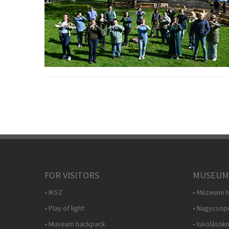
FOR VISITORS
MUSEUM
• IKSZ
• Múzeumi h
• Play of light
• Nagycsop
• Museum backpack
• Iskolások