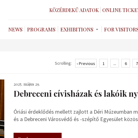
KÖZÉRDEKŰ ADATOK
ONLINE TICKE
NEWS
PROGRAMS
EXHIBITIONS
FOR VISITOR
Scrolling:
‹ Previous
1
...
6
7
2025. május 29.
Debreceni cívisházak és lakóik n
Óriási érdeklődés mellett zajlott a Déri Múzeumban
és a Debreceni Városvédő és -szépítő Egyesület közös