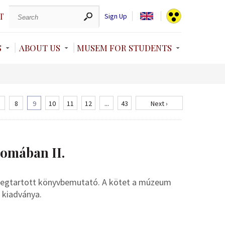
T
Sign Up
S
ABOUT US
MUSEM FOR STUDENTS
8
9
10
11
12
...
43
Next ›
yomában II.
 megtartott könyvbemutató. A kötet a múzeum
 kiadványa.