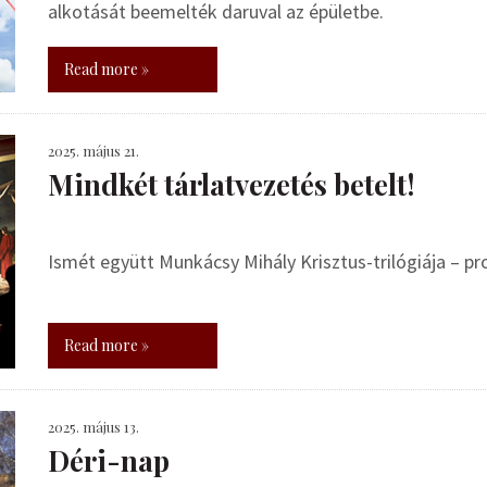
alkotását beemelték daruval az épületbe.
Read more »
2025. május 21.
Mindkét tárlatvezetés betelt!
Ismét együtt Munkácsy Mihály Krisztus-trilógiája – 
Read more »
2025. május 13.
Déri-nap