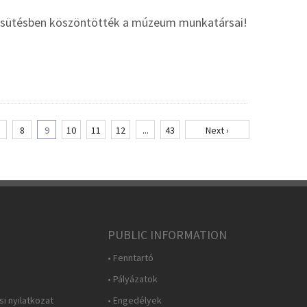
napsütésben köszöntötték a múzeum munkatársai!
8
9
10
11
12
...
43
Next ›
PUBLIC INFORMATION
• Fenntartó
• Pályázatok
i nyilatkozat
• Engedélyek