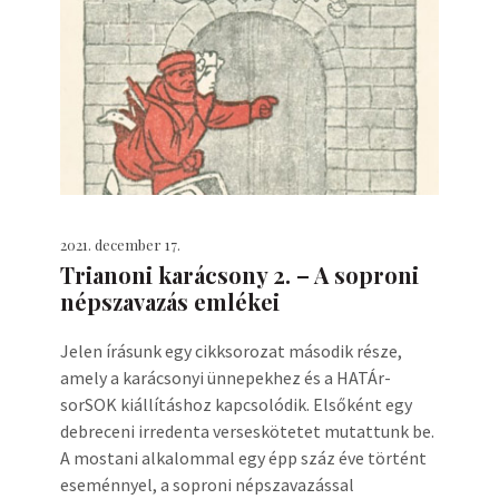
2021. december 17.
Trianoni karácsony 2. – A soproni
népszavazás emlékei
Jelen írásunk egy cikksorozat második része,
amely a karácsonyi ünnepekhez és a HATÁr-
sorSOK kiállításhoz kapcsolódik. Elsőként egy
debreceni irredenta verseskötetet mutattunk be.
A mostani alkalommal egy épp száz éve történt
eseménnyel, a soproni népszavazással