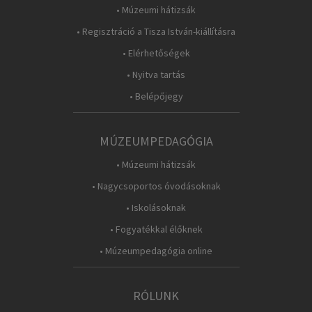
• Múzeumi hátizsák
• Regisztráció a Tisza István-kiállításra
• Elérhetőségek
• Nyitva tartás
• Belépőjegy
MÚZEUMPEDAGÓGIA
• Múzeumi hátizsák
• Nagycsoportos óvodásoknak
• Iskolásoknak
• Fogyatékkal élőknek
• Múzeumpedagógia online
RÓLUNK