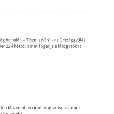
lág hajnalán – Tisza István" - az Országgyűlési
er 22-i héttől ismét fogadja a látogatókat
a a Déri Múzeumban című programsorozatunk
szám betelt!