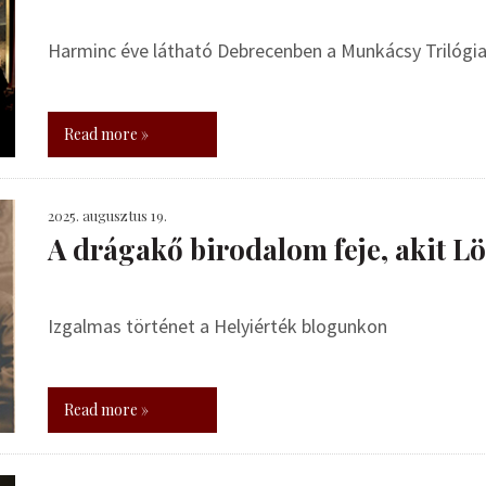
Harminc éve látható Debrecenben a Munkácsy Trilógi
Read more »
2025. augusztus 19.
A drágakő birodalom feje, akit Lö
Izgalmas történet a Helyiérték blogunkon
Read more »