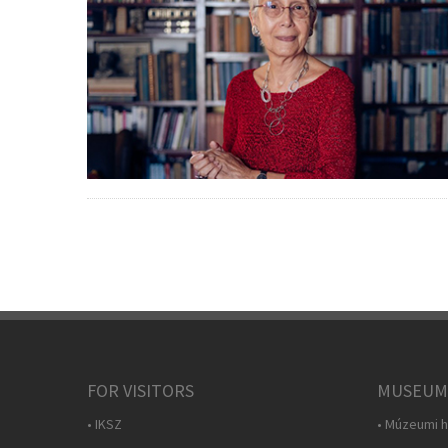
FOR VISITORS
MUSEUM
• IKSZ
• Múzeumi h