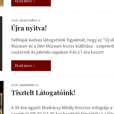
Read more »
2025. szeptember 9.
Újra nyitva!
Felhívjuk kedves látogatóink figyelmét, hogy az "Új vi
Múzeum és a Déri Múzeum közös kiállítása - szeptemb
csütörtök és pénteki napokon 9 és 17 óra között.
Read more »
2025. augusztus 27.
Tisztelt Látogatóink!
A 30 éve együtt Munkácsy Mihály Krisztus-trilógiáj
szombati (08.30.)13.30-kor kezdődő fényjátékra a lét