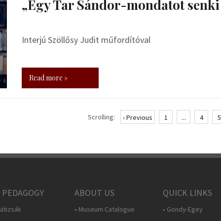
„Egy Tar Sándor-mondatot senki
Interjú Szöllősy Judit műfordítóval
Read more »
Scrolling:
‹ Previous
1
...
4
5
 PEDAGOGY
ABOUT US
QUICK LINKS
átizsák
• Museum Catalogue
• Gondy-Egey