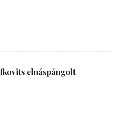
a
fkovits elnáspángolt