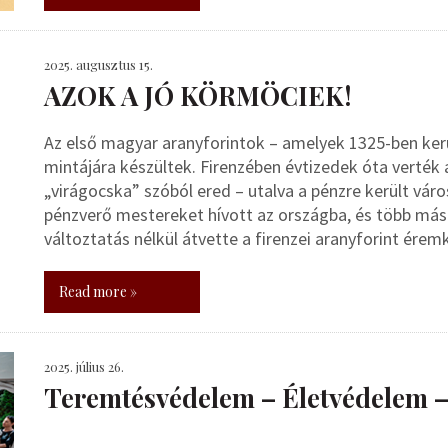
2025. augusztus 15.
AZOK A JÓ KÖRMÖCIEK!
Az első magyar aranyforintok – amelyek 1325-ben kerül
mintájára készültek. Firenzében évtizedek óta verték a
„virágocska” szóból ered – utalva a pénzre került város
pénzverő mestereket hívott az országba, és több más
változtatás nélkül átvette a firenzei aranyforint érem
Read more »
2025. július 26.
Teremtésvédelem – Életvédelem 