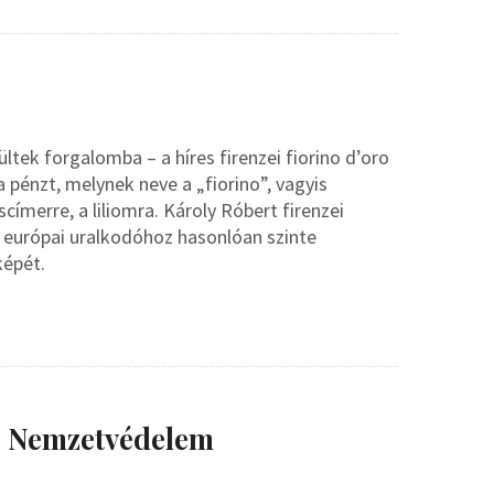
tek forgalomba – a híres firenzei fiorino d’oro
 pénzt, melynek neve a „fiorino”, vagyis
címerre, a liliomra. Károly Róbert firenzei
 európai uralkodóhoz hasonlóan szinte
képét.
– Nemzetvédelem