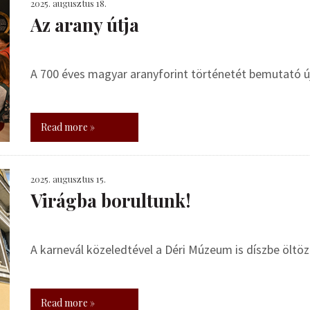
2025. augusztus 18.
Az arany útja
A 700 éves magyar aranyforint történetét bemutató új
Read more »
2025. augusztus 15.
Virágba borultunk!
A karnevál közeledtével a Déri Múzeum is díszbe öltöz
Read more »