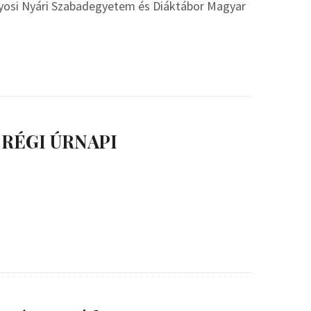
nyosi Nyári Szabadegyetem és Diáktábor Magyar
 RÉGI ÚRNAPI