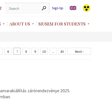
T
Sign Up
S
ABOUT US
MUSEM FOR STUDENTS
6
7
8
9
10
...
43
Next ›
amarakiállítás zárórendezvénye 2025.
umban.