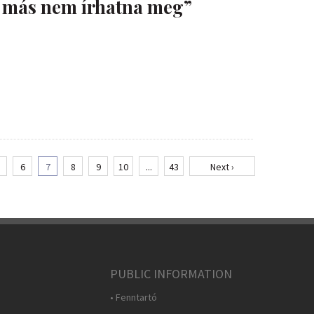
 más nem írhatna meg”
6
7
8
9
10
...
43
Next ›
PUBLIC INFORMATION
• Fenntartó