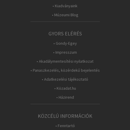
• Kiadványaink
• Múzeumi Blog
GYORS ELÉRÉS
• Gondy-Egey
• Impresszum
• Akadálymentesítési nyilatkozat
• Panaszkezelés, közérdekű bejelentés
• Adatkezelési tájékoztató
• Közadat.hu
• Házirend
KÖZCÉLÚ INFORMÁCIÓK
• Fenntartó