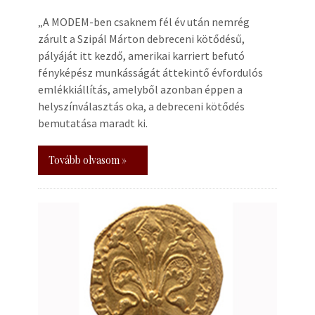
„A MODEM-ben csaknem fél év után nemrég
zárult a Szipál Márton debreceni kötődésű,
pályáját itt kezdő, amerikai karriert befutó
fényképész munkásságát áttekintő évfordulós
emlékkiállítás, amelyből azonban éppen a
helyszínválasztás oka, a debreceni kötődés
bemutatása maradt ki.
Tovább olvasom »