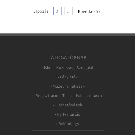
Lapozás:
5
...
Következő ›
LÁTOGATÓKNAK
• Iskolai Közösségi Szolgálat
• Fényjáték
• Múzeumi hátizsák
• Regisztráció a Tisza István-kiállításra
• Elérhetőségek
• Nyitva tartás
• Belépőjegy