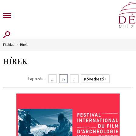
Főoldal
Hírek
HÍREK
Lapozás:
...
37
...
Következő ›