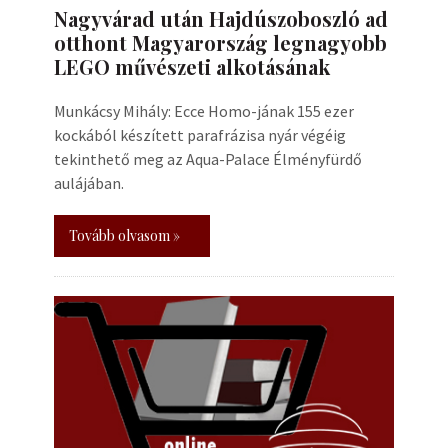
Nagyvárad után Hajdúszoboszló ad
otthont Magyarország legnagyobb
LEGO művészeti alkotásának
Munkácsy Mihály: Ecce Homo-jának 155 ezer
kockából készített parafrázisa nyár végéig
tekinthető meg az Aqua-Palace Élményfürdő
aulájában.
Tovább olvasom »