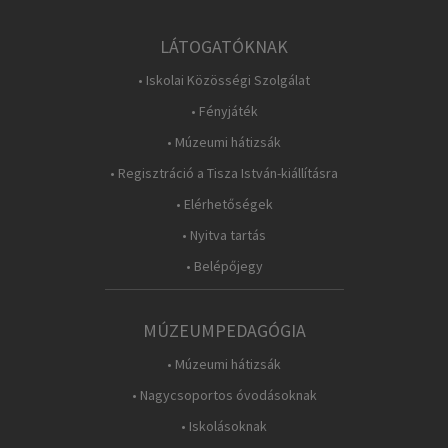
LÁTOGATÓKNAK
• Iskolai Közösségi Szolgálat
• Fényjáték
• Múzeumi hátizsák
• Regisztráció a Tisza István-kiállításra
• Elérhetőségek
• Nyitva tartás
• Belépőjegy
MÚZEUMPEDAGÓGIA
• Múzeumi hátizsák
• Nagycsoportos óvodásoknak
• Iskolásoknak