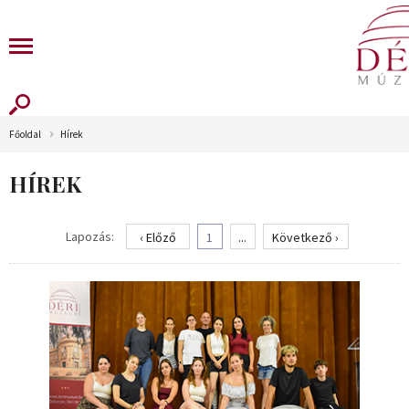
Főoldal
Hírek
HÍREK
Lapozás:
‹ Előző
1
...
Következő ›