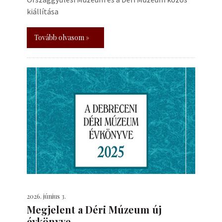
kiállítása
Tovább olvasom »
2026. június 3.
Megjelent a Déri Múzeum új
évkönyve