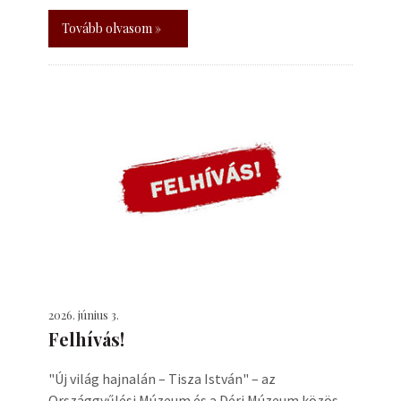
Tovább olvasom »
2026. június 3.
Felhívás!
"Új világ hajnalán – Tisza István" – az
Országgyűlési Múzeum és a Déri Múzeum közös