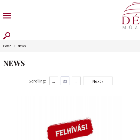
Home
News
NEWS
Scrolling:
...
33
...
Next ›