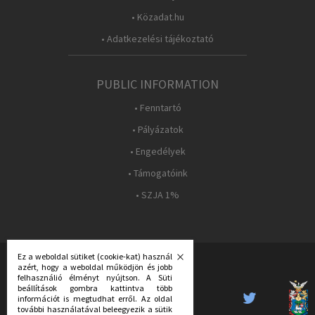
• Közadat.hu
• Adatkezelési tájékoztató
PUBLIC INFORMATION
• Fenntartó
• Pályázatok
• Engedélyek
• Támogatóink
• SZJA 1%
Ez a weboldal sütiket (cookie-kat) használ
azért, hogy a weboldal működjön és jobb
FOLLOW US:
felhasználió élményt nyújtson. A Süti
beállítások gombra kattintva több
információt is megtudhat erről. Az oldal
további használatával beleegyezik a sütik