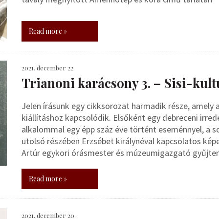
Read more »
2021. december 22.
Trianoni karácsony 3. – Sisi-kul
Jelen írásunk egy cikksorozat harmadik része, amely
kiállításhoz kapcsolódik. Elsőként egy debreceni irr
alkalommal egy épp száz éve történt eseménnyel, a s
utolsó részében Erzsébet királynéval kapcsolatos kép
Artúr egykori órásmester és múzeumigazgató gyűjte
Read more »
2021. december 20.