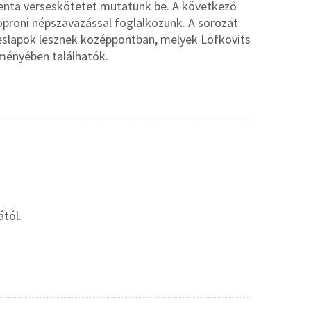
edenta verseskötetet mutatunk be. A következő
oproni népszavazással foglalkozunk. A sorozat
peslapok lesznek középpontban, melyek Löfkovits
ményében találhatók.
tól.