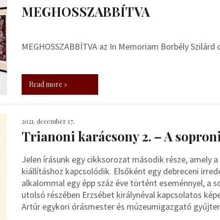
MEGHOSSZABBÍTVA
MEGHOSSZABBÍTVA az In Memoriam Borbély Szilárd cím
Read more »
2021. december 17.
Trianoni karácsony 2. – A sopron
Jelen írásunk egy cikksorozat második része, amely 
kiállításhoz kapcsolódik. Elsőként egy debreceni irr
alkalommal egy épp száz éve történt eseménnyel, a s
utolsó részében Erzsébet királynéval kapcsolatos ké
Artúr egykori órásmester és múzeumigazgató gyűjte