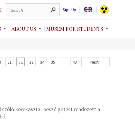
T
Sign Up
S
ABOUT US
MUSEM FOR STUDENTS
0
31
32
33
34
35
...
43
Next ›
 szóló kerekasztal-beszélgetést rendezett a
ból.