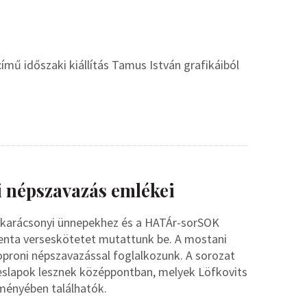
ű időszaki kiállítás Tamus István grafikáiból
i népszavazás emlékei
a karácsonyi ünnepekhez és a HATÁr-sorSOK
edenta verseskötetet mutattunk be. A mostani
oproni népszavazással foglalkozunk. A sorozat
peslapok lesznek középpontban, melyek Löfkovits
ményében találhatók.