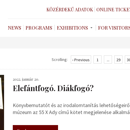
KÖZÉRDEKŰ ADATOK
ONLINE TICKE
NEWS
PROGRAMS
EXHIBITIONS
FOR VISITOR
Scrolling:
‹ Previous
1
...
29
3
2022. január 20.
Elefántfogó. Diákfogó?
Könyvbemutatót és az irodalomtanítás lehetőségeiről
múzeum az 55 X Ady című kötet megjelenése alkalmá