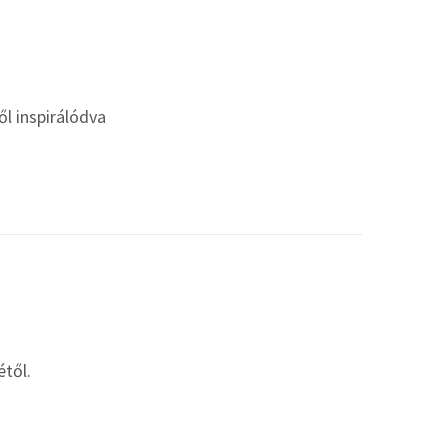
l inspirálódva
től.