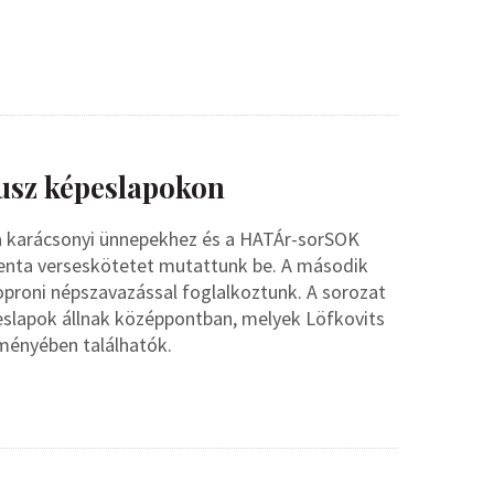
tusz képeslapokon
 a karácsonyi ünnepekhez és a HATÁr-sorSOK
edenta verseskötetet mutattunk be. A második
oproni népszavazással foglalkoztunk. A sorozat
eslapok állnak középpontban, melyek Löfkovits
ményében találhatók.