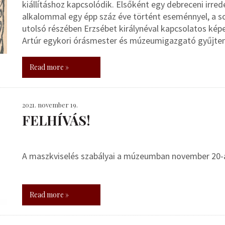
kiállításhoz kapcsolódik. Elsőként egy debreceni irr
alkalommal egy épp száz éve történt eseménnyel, a s
utolsó részében Erzsébet királynéval kapcsolatos ké
Artúr egykori órásmester és múzeumigazgató gyűjte
Read more »
2021. november 19.
FELHÍVÁS!
A maszkviselés szabályai a múzeumban november 20-á
Read more »