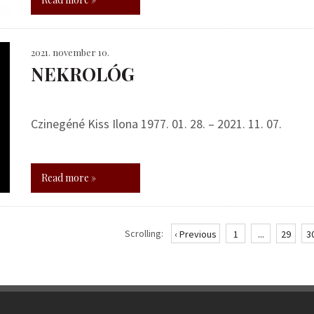
2021. november 10.
NEKROLÓG
Czinegéné Kiss Ilona 1977. 01. 28. – 2021. 11. 07.
Read more »
Scrolling:
‹ Previous
1
...
29
3