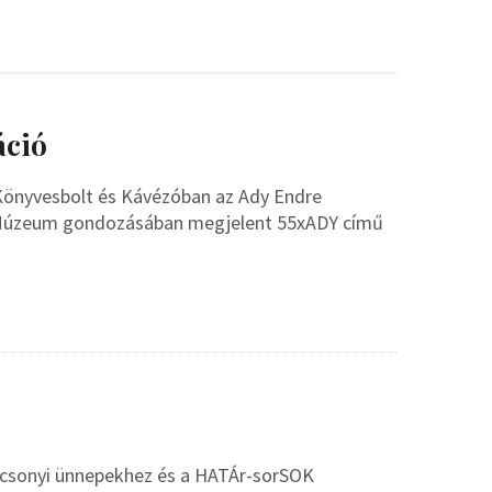
áció
Könyvesbolt és Kávézóban az Ady Endre
i Múzeum gondozásában megjelent 55xADY című
rácsonyi ünnepekhez és a HATÁr-sorSOK