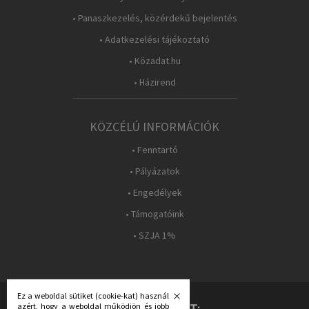
• Panaszkezelés, közérdekű bejelentés
• Adatkezelési tájékoztató
• Közadat.hu
• Házirend
KÖZCÉLÚ INFORMÁCIÓK
• Fenntartó
• Pályázatok
• Engedélyek
• Támogatóink
• SZJA 1%
Ez a weboldal sütiket (cookie-kat) használ
azért, hogy a weboldal működjön és jobb
KÖVESS MINKET: