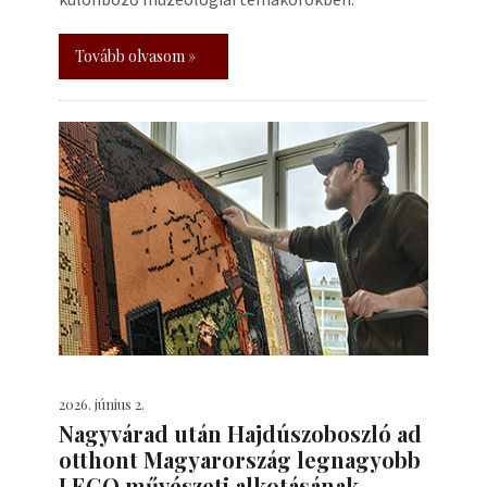
Tovább olvasom »
2026. június 2.
Nagyvárad után Hajdúszoboszló ad
otthont Magyarország legnagyobb
LEGO művészeti alkotásának