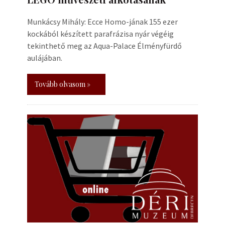
Munkácsy Mihály: Ecce Homo-jának 155 ezer
kockából készített parafrázisa nyár végéig
tekinthető meg az Aqua-Palace Élményfürdő
aulájában.
Tovább olvasom »