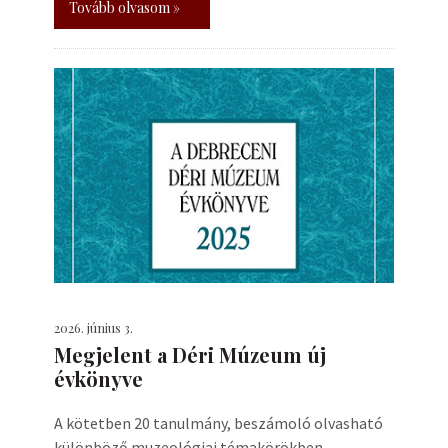
Tovább olvasom »
2026. június 3.
Megjelent a Déri Múzeum új
évkönyve
A kötetben 20 tanulmány, beszámoló olvasható
különböző muzeológiai témakörökben.