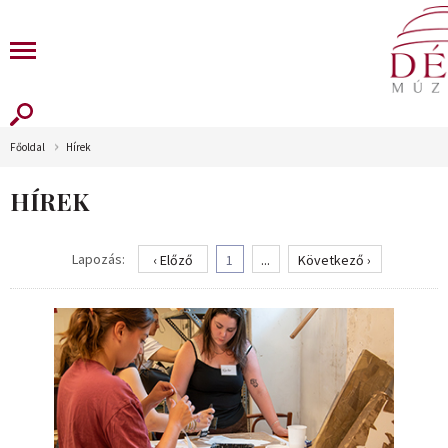
Főoldal
Hírek
HÍREK
Lapozás:
‹ Előző
1
...
Következő ›