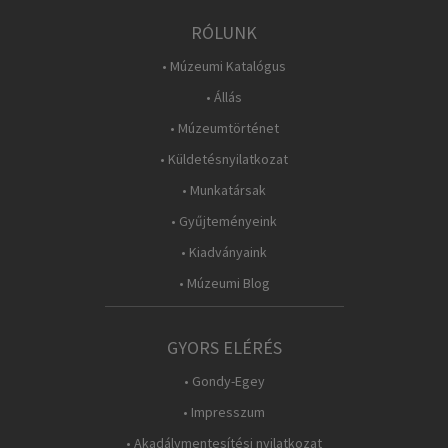
RÓLUNK
• Múzeumi Katalógus
• Állás
• Múzeumtörténet
• Küldetésnyilatkozat
• Munkatársak
• Gyűjteményeink
• Kiadványaink
• Múzeumi Blog
GYORS ELÉRÉS
• Gondy-Egey
• Impresszum
• Akadálymentesítési nyilatkozat