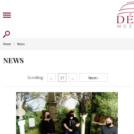
Home
News
NEWS
Scrolling:
...
37
...
Next ›