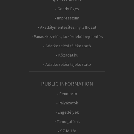
• Gondy-Egey
• Impresszum
• Akadálymentesítési nyilatkozat
• Panaszkezelés, közérdekű bejelentés
• Adatkezelési tájékoztató
• Közadat.hu
• Adatkezelési tájékoztató
PUBLIC INFORMATION
• Fenntartó
• Pályázatok
• Engedélyek
• Támogatóink
• SZJA 1%