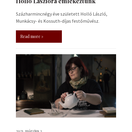
Holló Lászlóra emlékeztünk
Százharmincnégy éve született Holló László,
Munkácsy- és Kossuth-díjas festőművész.
Read more »
2021. március 3.