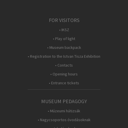
FOR VISITORS
• IKSZ
• Play of light
• Museum backpack
• Registration to the Istvan Tisza Exhibition
• Contacts
• Opening hours
• Entrance tickets
MUSEUM PEDAGOGY
• Múzeumi hátizsák
• Nagycsoportos óvodásoknak