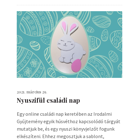
2021. március 29.
Nyuszifül családi nap
Egy online családi nap keretében az Irodalmi
Gyűjtemény egyik húsvéthoz kapcsolódó tárgyát
mutatjuk be, és egy nyuszi könyvjelzőt fogunk
elkészíteni. Ehhez megosztjuk a sablont,