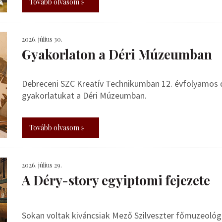
Tovább olvasom »
2026. július 30.
Gyakorlaton a Déri Múzeumban
Debreceni SZC Kreatív Technikumban 12. évfolyamos de
gyakorlatukat a Déri Múzeumban.
Tovább olvasom »
2026. július 29.
A Déry-story egyiptomi fejezete
Sokan voltak kiváncsiak Mező Szilveszter főmuzeoló