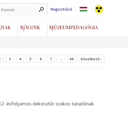
Regisztráció
KNAK
RÓLUNK
MÚZEUMPEDAGÓGIA
2
3
4
5
6
7
...
44
Következő ›
12. évfolyamos dekoratőr szakos tanulóinak