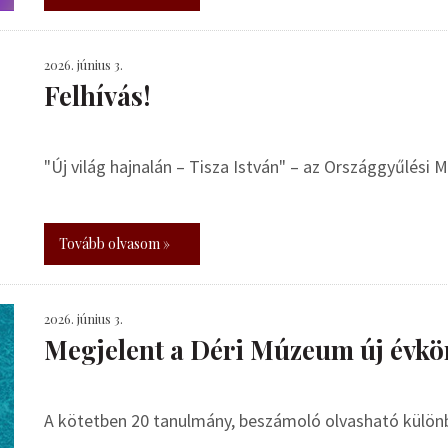
2026. június 3.
Felhívás!
"Új világ hajnalán – Tisza István" – az Országgyűlési
Tovább olvasom »
2026. június 3.
Megjelent a Déri Múzeum új évkö
A kötetben 20 tanulmány, beszámoló olvasható külö