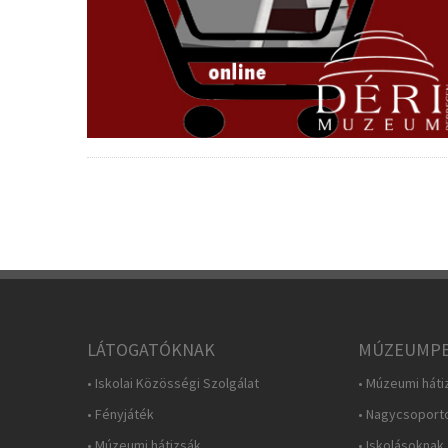
LÁTOGATÓKNAK
MÚZEUMPE
• Iskolai Közösségi Szolgálat
• Múzeumi háti
• Fényjáték
• Nagycsoport
• Múzeumi hátizsák
• Iskolásoknak