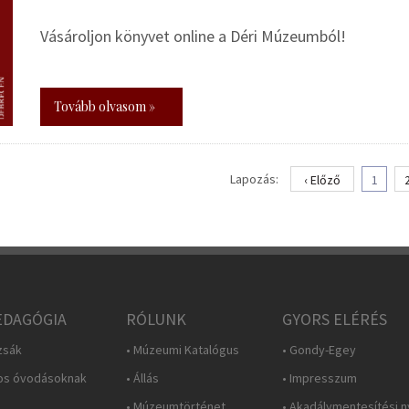
Vásároljon könyvet online a Déri Múzeumból!
Tovább olvasom »
Lapozás:
‹ Előző
1
DAGÓGIA
RÓLUNK
GYORS ELÉRÉS
zsák
• Múzeumi Katalógus
• Gondy-Egey
os óvodásoknak
• Állás
• Impresszum
• Múzeumtörténet
• Akadálymentesítési n