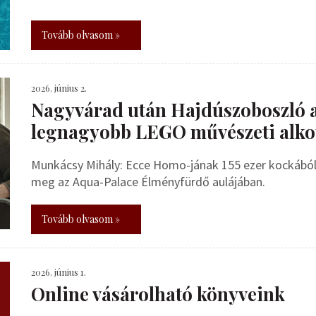
Tovább olvasom »
2026. június 2.
Nagyvárad után Hajdúszoboszló 
legnagyobb LEGO művészeti alko
Munkácsy Mihály: Ecce Homo-jának 155 ezer kockából 
meg az Aqua-Palace Élményfürdő aulájában.
Tovább olvasom »
2026. június 1.
Online vásárolható könyveink