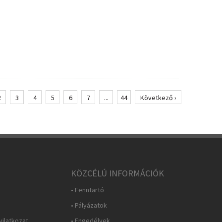
2
3
4
5
6
7
...
44
Következő ›
KÖZCÉLÚ INFORMÁCIÓK
• Fenntartó
• Pályázatok
yilatkozat
• Engedélyek