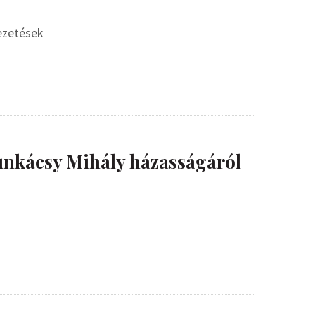
vezetések
nkácsy Mihály házasságáról