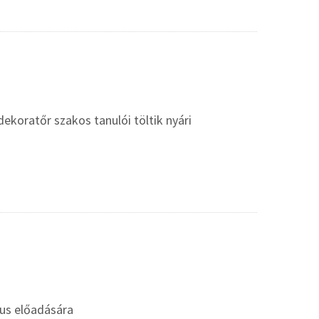
koratőr szakos tanulói töltik nyári
gus előadására