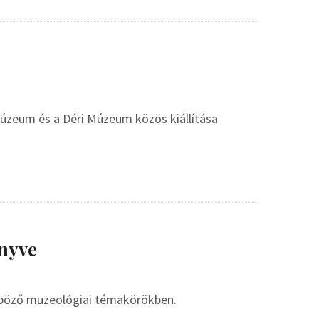
 Múzeum és a Déri Múzeum közös kiállítása
nyve
nböző muzeológiai témakörökben.