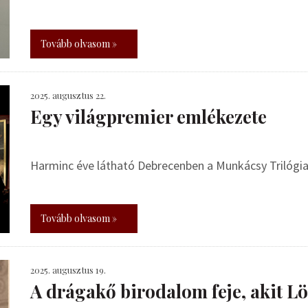
Tovább olvasom »
2025. augusztus 22.
Egy világpremier emlékezete
Harminc éve látható Debrecenben a Munkácsy Trilógi
Tovább olvasom »
2025. augusztus 19.
A drágakő birodalom feje, akit Lö