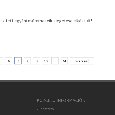
zített egyéni műremekeik kiégetése elkészült!
5
6
7
8
9
10
...
44
Következő ›
KÖZCÉLÚ INFORMÁCIÓK
• Fenntartó