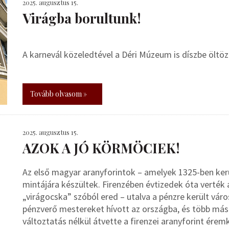
2025. augusztus 15.
Virágba borultunk!
A karnevál közeledtével a Déri Múzeum is díszbe öltöz
Tovább olvasom »
2025. augusztus 15.
AZOK A JÓ KÖRMÖCIEK!
Az első magyar aranyforintok – amelyek 1325-ben kerül
mintájára készültek. Firenzében évtizedek óta verték a
„virágocska” szóból ered – utalva a pénzre került város
pénzverő mestereket hívott az országba, és több más
változtatás nélkül átvette a firenzei aranyforint érem