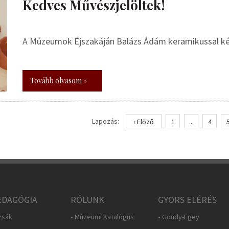
Kedves Művészjelöltek!
A Múzeumok Éjszakáján Balázs Ádám keramikussal kés
Tovább olvasom »
Lapozás:
‹ Előző
1
...
4
DAGÓGIA
RÓLUNK
GYORS ELÉRÉS
zsák
• Múzeumi Katalógus
• Gondy-Egey