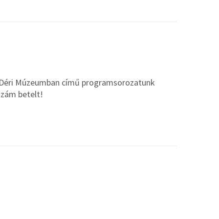
a a Déri Múzeumban című programsorozatunk
szám betelt!