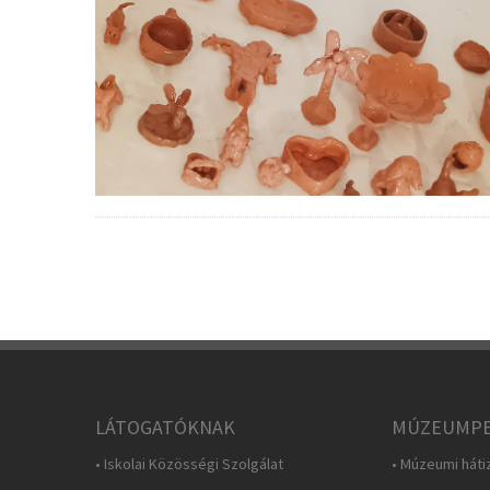
LÁTOGATÓKNAK
MÚZEUMPE
• Iskolai Közösségi Szolgálat
• Múzeumi háti