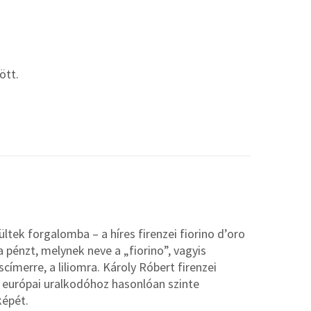
ött.
tek forgalomba – a híres firenzei fiorino d’oro
 pénzt, melynek neve a „fiorino”, vagyis
címerre, a liliomra. Károly Róbert firenzei
 európai uralkodóhoz hasonlóan szinte
képét.