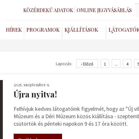
KÖZÉRDEKŰ ADATOK
ONLINE JEGYVÁSÁRLÁS
HÍREK
PROGRAMOK
KIÁLLÍTÁSOK
LÁTOGATÓ
Lapozás:
‹ Előző
1
...
4
2025. szeptember 9.
Újra nyitva!
Felhívjuk kedves látogatóink figyelmét, hogy az "Új vi
Múzeum és a Déri Múzeum közös kiállítása - szeptemb
csütörtök és pénteki napokon 9 és 17 óra között.