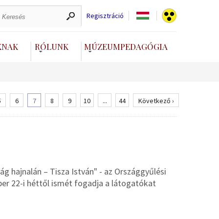
Regisztráció
KNAK
RÓLUNK
MÚZEUMPEDAGÓGIA
5
6
7
8
9
10
...
44
Következő ›
lág hajnalán – Tisza István" - az Országgyűlési
er 22-i héttől ismét fogadja a látogatókat