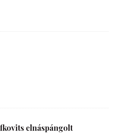
a
fkovits elnáspángolt