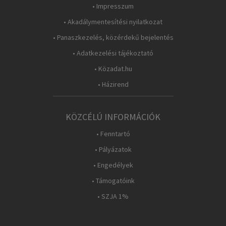
• Impresszum
• Akadálymentesítési nyilatkozat
• Panaszkezelés, közérdekű bejelentés
• Adatkezelési tájékoztató
• Közadat.hu
• Házirend
KÖZCÉLÚ INFORMÁCIÓK
• Fenntartó
• Pályázatok
• Engedélyek
• Támogatóink
• SZJA 1%