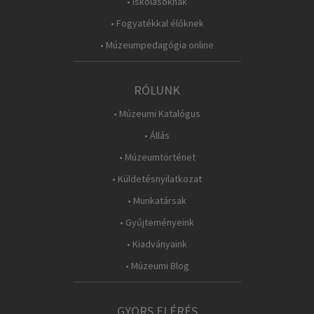
• Iskolásoknak
• Fogyatékkal élőknek
• Múzeumpedagógia online
RÓLUNK
• Múzeumi Katalógus
• Állás
• Múzeumtörténet
• Küldetésnyilatkozat
• Munkatársak
• Gyűjteményeink
• Kiadványaink
• Múzeumi Blog
GYORS ELÉRÉS