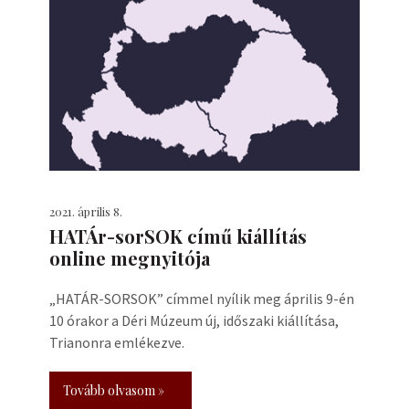
2021. április 8.
HATÁr-sorSOK című kiállítás
online megnyitója
„HATÁR-SORSOK” címmel nyílik meg április 9-én
10 órakor a Déri Múzeum új, időszaki kiállítása,
Trianonra emlékezve.
Tovább olvasom »