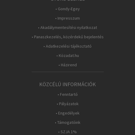
• Gondy-Egey
• Impresszum
• Akadálymentesítési nyilatkozat
• Panaszkezelés, közérdekű bejelentés
• Adatkezelési tájékoztató
• Közadat.hu
• Házirend
KÖZCÉLÚ INFORMÁCIÓK
• Fenntartó
• Pályázatok
• Engedélyek
• Támogatóink
• SZJA 1%