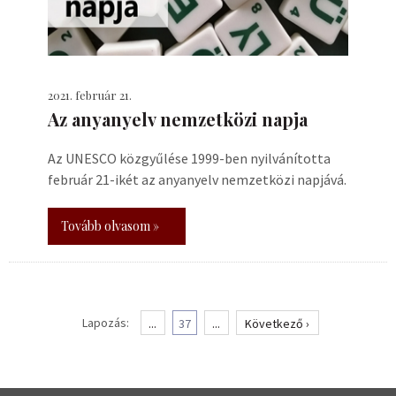
2021. február 21.
Az anyanyelv nemzetközi napja
Az UNESCO közgyűlése 1999-ben nyilvánította
február 21-ikét az anyanyelv nemzetközi napjává.
Tovább olvasom »
Lapozás:
...
37
...
Következő ›