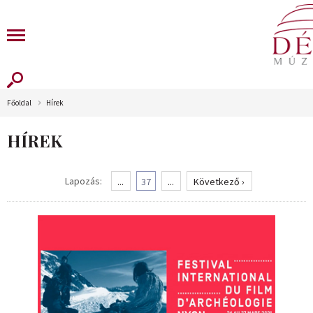
Főoldal
Hírek
HÍREK
Lapozás:
...
37
...
Következő ›