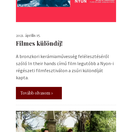
2021. április 15.
Filmes különdíj!
A bronzkori kerámiaművesség felélesztéséről
szóló In their hands című film legutóbb a Nyon-i
régészeti filmfesztiválon a zsűri különdíját
kapta.
Tovább olvasom »