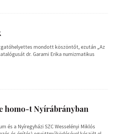
k
zgatóhelyettes mondott köszöntőt, ezután „Az
i katalógusát dr. Garami Erika numizmatikus
cce homo-t Nyírábrányban
um és a Nyíregyházi SZC Wesselényi Miklós
zés és építés) együttműködésével készült el.