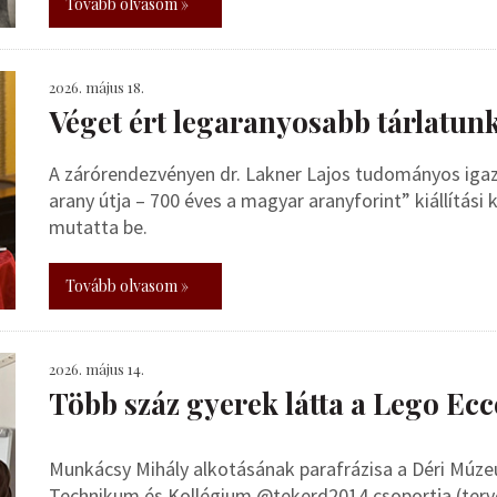
Tovább olvasom »
2026. május 18.
Véget ért legaranyosabb tárlatun
A zárórendezvényen dr. Lakner Lajos tudományos iga
arany útja – 700 éves a magyar aranyforint” kiállítás
mutatta be.
Tovább olvasom »
2026. május 14.
Több száz gyerek látta a Lego E
Munkácsy Mihály alkotásának parafrázisa a Déri Múze
Technikum és Kollégium @tekerd2014 csoportja (terve