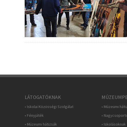
LÁTOGATÓKNAK
MÚZEUMPE
• Iskolai Közösségi Szolgálat
• Múzeumi háti
• Fényjáték
• Nagycsoport
• Múzeumi hátizsák
• Iskolásoknak