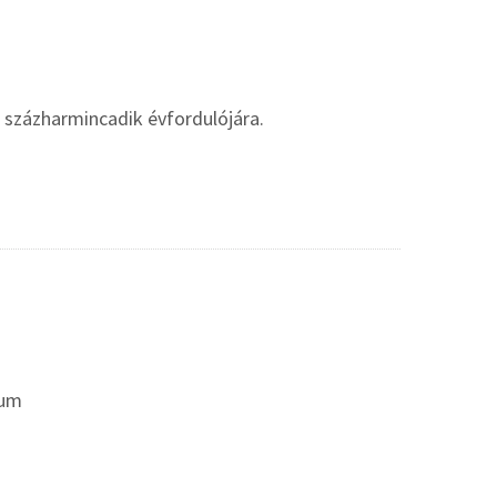
százharmincadik évfordulójára.
eum