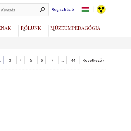
Regisztráció
KNAK
RÓLUNK
MÚZEUMPEDAGÓGIA
2
3
4
5
6
7
...
44
Következő ›