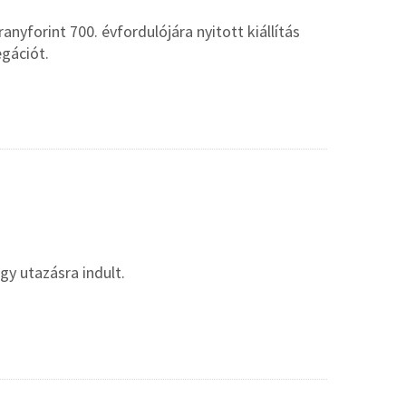
nyforint 700. évfordulójára nyitott kiállítás
gációt.
y utazásra indult.