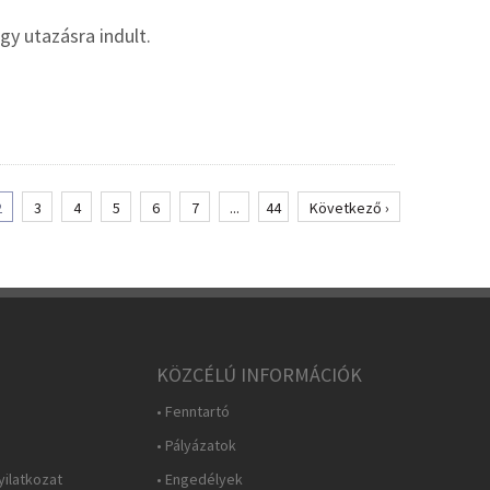
y utazásra indult.
2
3
4
5
6
7
...
44
Következő ›
KÖZCÉLÚ INFORMÁCIÓK
• Fenntartó
• Pályázatok
yilatkozat
• Engedélyek