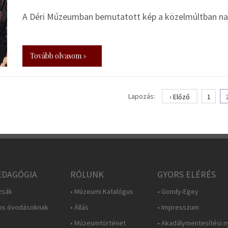
A Déri Múzeumban bemutatott kép a közelmúltban nag
Tovább olvasom »
Lapozás:
‹ Előző
1
DAGÓGIA
RÓLUNK
GYORS ELÉRÉS
zsák
• Múzeumi Katalógus
• Gondy-Egey
os óvodásoknak
• Állás
• Impresszum
• Múzeumtörténet
• Akadálymentesítési n