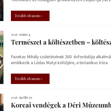
Tovább olvasom »
2026. május 4.
Természet a költészetben – költés
Fazekas Mihály születésének 260. évfordulója alkal
emlékezik a Lúdas Matyi költőjére, a botanikus íróra.
Tovább olvasom »
2026. április 29.
Koreai vendégek a Déri Múzeum