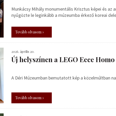
Munkácsy Mihály monumentális Krisztus képei és az ara
nyűgözte le leginkább a múzeumba érkező koreai dele
Tovább olvasom »
2026. április 20.
Új helyszínen a LEGO Ecce Homo
A Déri Múzeumban bemutatott kép a közelmúltban nag
Tovább olvasom »