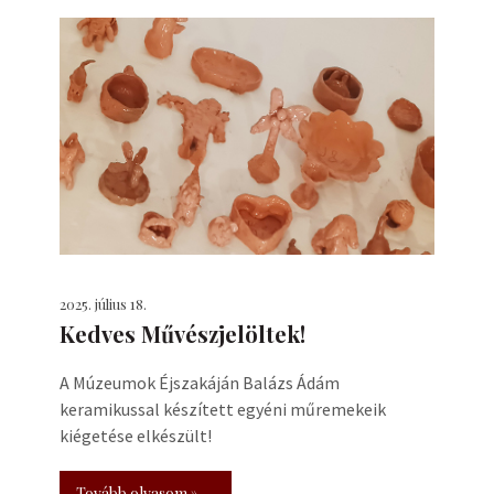
2025. július 18.
Kedves Művészjelöltek!
A Múzeumok Éjszakáján Balázs Ádám
keramikussal készített egyéni műremekeik
kiégetése elkészült!
Tovább olvasom »