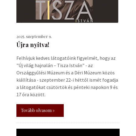
2025. szeptember 9.
Újra nyitva!
Felhívjuk kedves látogatóink figyelmét, hogy az
"Új világ hajnalán – Tisza István" - az
Országgyűlési Múzeum és a Déri Múzeum közös
kiállítása - szeptember 22-i héttől ismét fogadja
a látogatókat csütörtök és pénteki napokon 9 és
17 óra között.
Tovább olvasom »