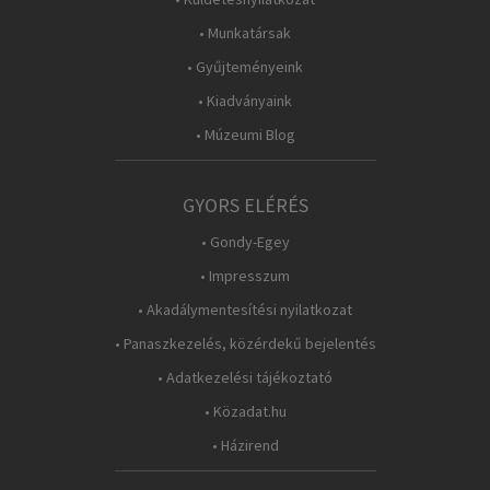
• Munkatársak
• Gyűjteményeink
• Kiadványaink
• Múzeumi Blog
GYORS ELÉRÉS
• Gondy-Egey
• Impresszum
• Akadálymentesítési nyilatkozat
• Panaszkezelés, közérdekű bejelentés
• Adatkezelési tájékoztató
• Közadat.hu
• Házirend