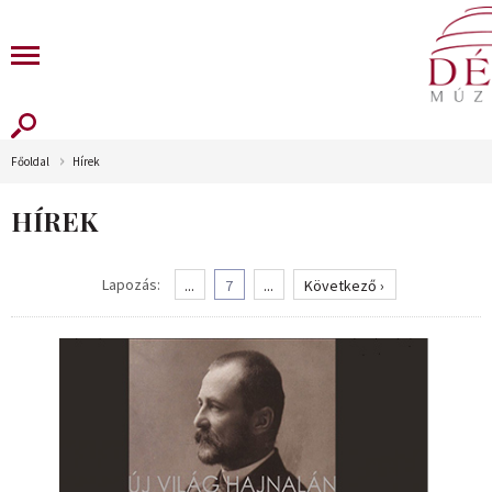
Főoldal
Hírek
HÍREK
Lapozás:
...
7
...
Következő ›