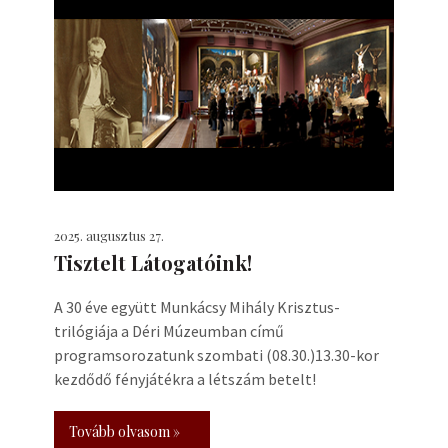
2025. augusztus 27.
Tisztelt Látogatóink!
A 30 éve együtt Munkácsy Mihály Krisztus-
trilógiája a Déri Múzeumban című
programsorozatunk szombati (08.30.)13.30-kor
kezdődő fényjátékra a létszám betelt!
Tovább olvasom »