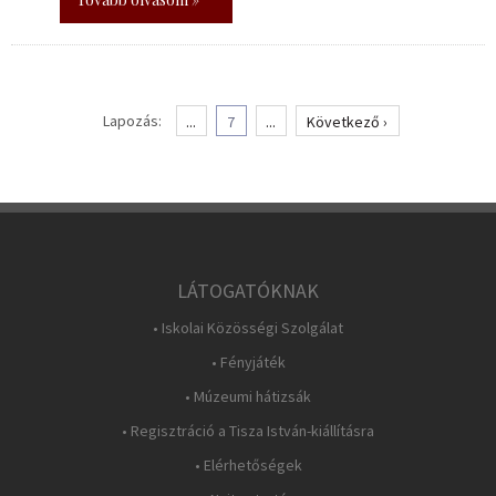
Lapozás:
...
7
...
Következő ›
LÁTOGATÓKNAK
• Iskolai Közösségi Szolgálat
• Fényjáték
• Múzeumi hátizsák
• Regisztráció a Tisza István-kiállításra
• Elérhetőségek