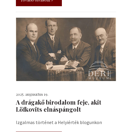
2025. augusztus 19.
A drágakő birodalom feje, akit
Löfkovits elnáspángolt
Izgalmas történet a Helyiérték blogunkon