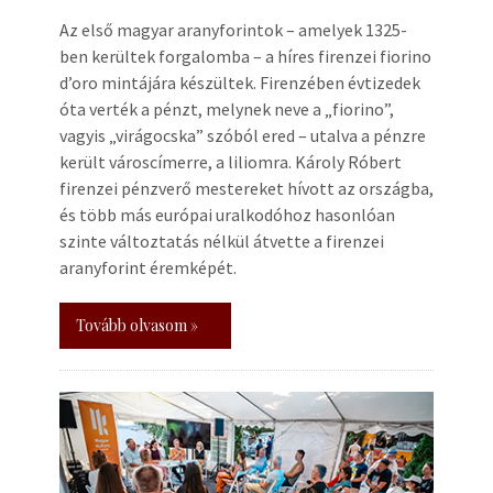
Az első magyar aranyforintok – amelyek 1325-
ben kerültek forgalomba – a híres firenzei fiorino
d’oro mintájára készültek. Firenzében évtizedek
óta verték a pénzt, melynek neve a „fiorino”,
vagyis „virágocska” szóból ered – utalva a pénzre
került városcímerre, a liliomra. Károly Róbert
firenzei pénzverő mestereket hívott az országba,
és több más európai uralkodóhoz hasonlóan
szinte változtatás nélkül átvette a firenzei
aranyforint éremképét.
Tovább olvasom »