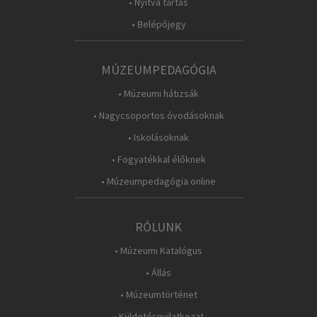
• Nyitva tartás
• Belépőjegy
MÚZEUMPEDAGÓGIA
• Múzeumi hátizsák
• Nagycsoportos óvodásoknak
• Iskolásoknak
• Fogyatékkal élőknek
• Múzeumpedagógia online
RÓLUNK
• Múzeumi Katalógus
• Állás
• Múzeumtörténet
• Küldetésnyilatkozat